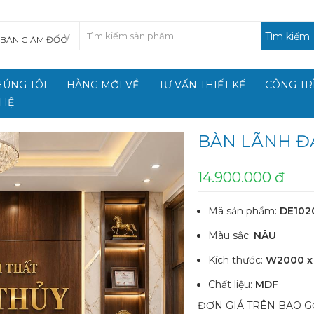
Tìm kiếm
HÚNG TÔI
HÀNG MỚI VỀ
TƯ VẤN THIẾT KẾ
CÔNG TR
 HỆ
BÀN LÃNH Đ
14.900.000 đ
Mã sản phẩm:
DE102
Màu sắc:
NÂU
Kích thước:
W2000 x
Chất liệu:
MDF
ĐƠN GIÁ TRÊN BAO G