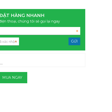
ĐẶT HÀNG NHANH
điện thoại, chúng tôi sẽ gọi lại ngay
MUA NGAY