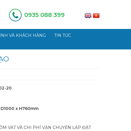
0935 088 399
ÌNH VÀ KHÁCH HÀNG
TIN TỨC
ẠO
02-20
 D1000 x H760mm
ỒM VAT VÀ CHI PHÍ VẬN CHUYỂN LẮP ĐẶT