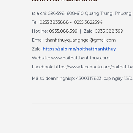
Địa chỉ: 596-598; 608-610 Quang Trung, Phườn
Tel:
0255 3835888 - 0255 3822394
Hotline:
0935.088.399
| Zalo:
0935.088.399
Email:
thanhthuyquangngai@gmail.com
Zalo
:
https://zalo.me/noithatthanhthuy
Website: www.noithatthanhthuy.com
Facebook: https://www.facebook.com/noithatth
Mã số doanh nghiệp: 4300317823, cấp ngày 13/02