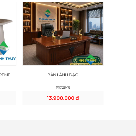
REME
BÀN LÃNH ĐẠO
P10129-18
13.900.000 đ