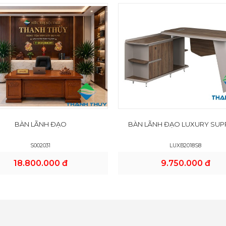
BÀN LÃNH ĐẠO
BÀN LÃNH ĐẠO LUXURY SUP
S002031
LUXB2018S8
18.800.000 đ
9.750.000 đ