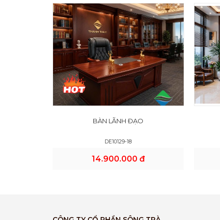
BÀN LÃNH ĐẠO
DE10129-18
14.900.000 đ
CÔNG TY CỔ PHẦN SÔNG TRÀ