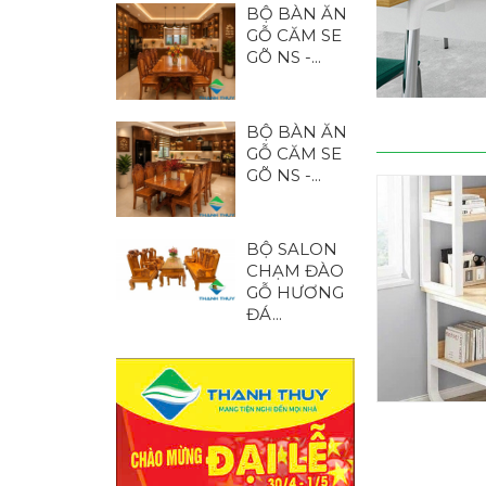
BỘ BÀN ĂN
GỖ CĂM SE
GÕ NS -...
BỘ BÀN ĂN
GỖ CĂM SE
GÕ NS -...
BỘ SALON
CHẠM ĐÀO
GỖ HƯƠNG
ĐÁ...