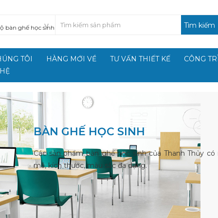
Tìm kiếm
HÚNG TÔI
HÀNG MỚI VỀ
TƯ VẤN THIẾT KẾ
CÔNG TR
 HỆ
BÀN GHẾ HỌC SINH
Các sản phẩm bàn ghế học sinh của Thanh Thủy có
mã, kích thước, màu sắc đa dạng.