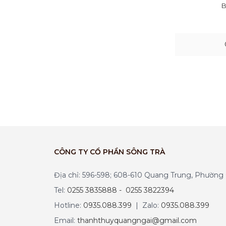
B
CÔNG TY CỔ PHẦN SÔNG TRÀ
Địa chỉ: 596-598; 608-610 Quang Trung, Phườn
Tel:
0255 3835888 - 0255 3822394
Hotline:
0935.088.399
| Zalo:
0935.088.399
Email:
thanhthuyquangngai@gmail.com