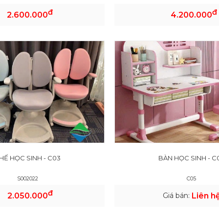
đ
đ
2.600.000
4.200.000
HẾ HỌC SINH - C03
BÀN HỌC SINH - C
S002022
C05
đ
2.050.000
Giá bán:
Liên h