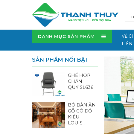
DANH MỤC SẢN PHẨM
VỀ C
LIÊN
SẢN PHẨM NỔI BẬT
GHẾ HỌP
CHÂN
QUỲ SL636
BỘ BÀN ĂN
GỖ GÕ ĐỎ
KIỂU
LOUIS...