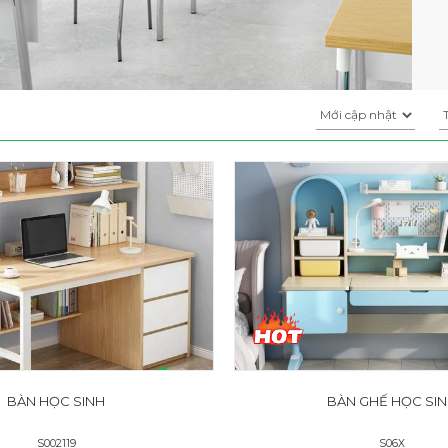
BÀN HỌC SINH
BÀN GHẾ HỌC SI
S002119
S06X