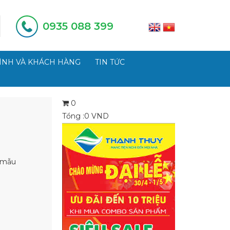
0935 088 399
ÌNH VÀ KHÁCH HÀNG
TIN TỨC
0
Tổng :
0
VND
 mẫu