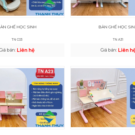
ÀN GHẾ HỌC SINH
BÀN GHẾ HỌC SI
TN C03
TN A31
Giá bán:
Liên hệ
Giá bán:
Liên h