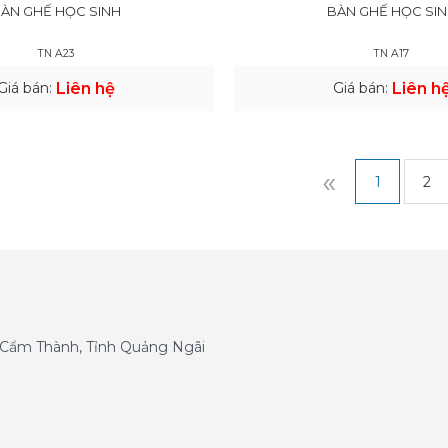
ÀN GHẾ HỌC SINH
BÀN GHẾ HỌC SI
TN A23
TN A17
Giá bán:
Liên hệ
Giá bán:
Liên h
«
1
2
g Cẩm Thành, Tỉnh Quảng Ngãi