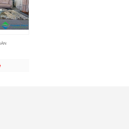
BẢN
ệ