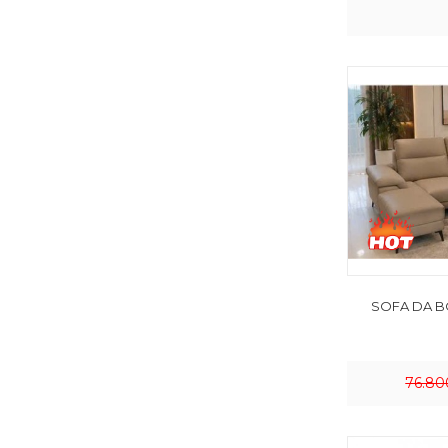
SOFA DA BÒ
76.80