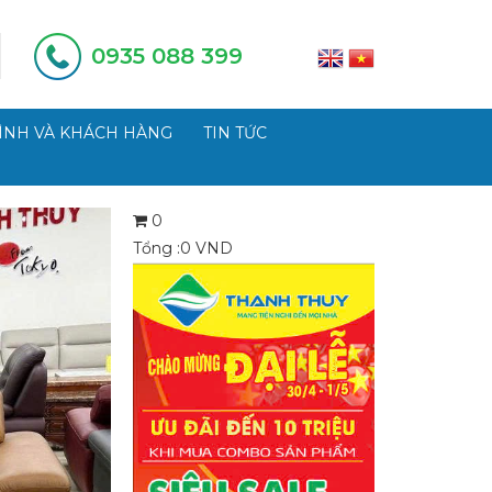
0935 088 399
ÌNH VÀ KHÁCH HÀNG
TIN TỨC
0
Tổng :
0
VND