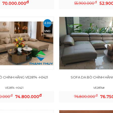
đ
đ
70.000.000
55.900.000
52.90
-2.000.000
VND
 CHÍNH HÃNG VE2874 -HJ421
SOFA DA BÒ CHÍNH HÃNG
VE2874 -HJ421
VE2874#
đ
đ
đ
0.000
74.800.000
76.800.000
76.75