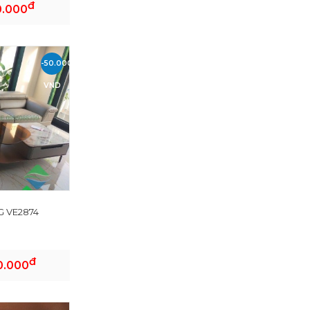
đ
0.000
-50.000
VND
 VE2874
đ
0.000