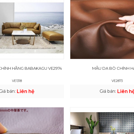
CHÍNH HÃNG BABAKAGU VE2974
MẪU DA BÒ CHÍNH 
VE1318
VE2873
Giá bán:
Liên hệ
Giá bán:
Liên h