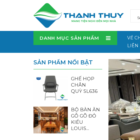
DANH MỤC SẢN PHẨM
VỀ C
LIÊN
SẢN PHẨM NỔI BẬT
GHẾ HỌP
CHÂN
QUỲ SL636
BỘ BÀN ĂN
GỖ GÕ ĐỎ
KIỂU
LOUIS...