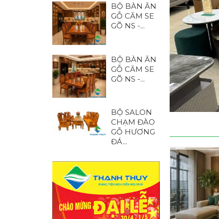
BỘ BÀN ĂN
GỖ CĂM SE
GÕ NS -...
BỘ BÀN ĂN
GỖ CĂM SE
GÕ NS -...
BỘ SALON
CHẠM ĐÀO
GỖ HƯƠNG
ĐÁ...