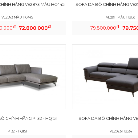
CHÍNH HÃNG VE2873 MÀU HC445
SOFA DA BÒ CHÍNH HÃNG VE29
VE2873 MÀU HC445
VE2911 MÀU HB133
đ
đ
đ
0.000
72.800.000
79.800.000
79.75
Ò CHÍNH HÃNG PI 32 - HQ151
SOFA DA BÒ CHÍNH HÃNG VE
PI 32 - HQ151
VE2023/HB334