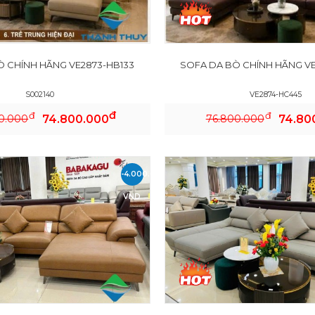
Ò CHÍNH HÃNG VE2873-HB133
SOFA DA BÒ CHÍNH HÃNG VE
S002140
VE2874-HC445
đ
đ
đ
0.000
74.800.000
76.800.000
74.80
-4.000.000
VND