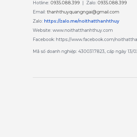
Hotline:
0935.088.399
| Zalo:
0935.088.399
Email:
thanhthuyquangngai@gmail.com
Zalo
:
https://zalo.me/noithatthanhthuy
Website: www.noithatthanhthuy.com
Facebook: https://www.facebook.com/noithatth
Mã số doanh nghiệp: 4300317823, cấp ngày 13/02