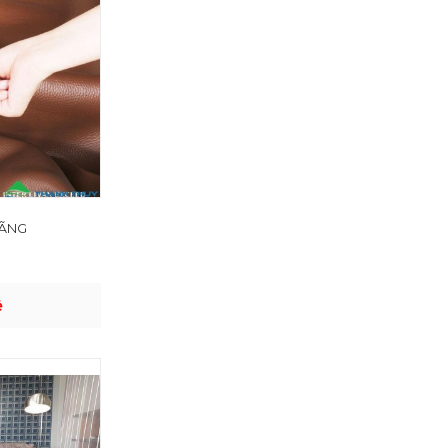
HÃNG
ệ