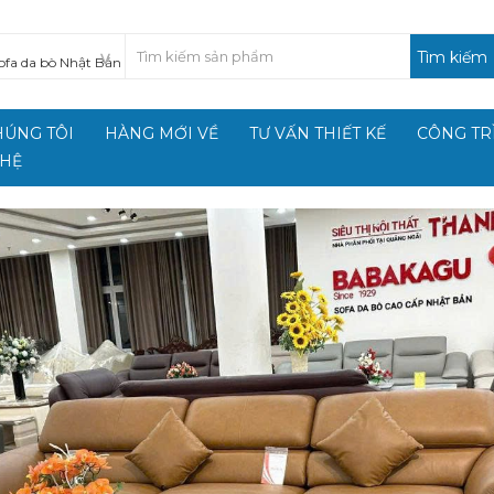
Tìm kiếm
HÚNG TÔI
HÀNG MỚI VỀ
TƯ VẤN THIẾT KẾ
CÔNG TR
 HỆ