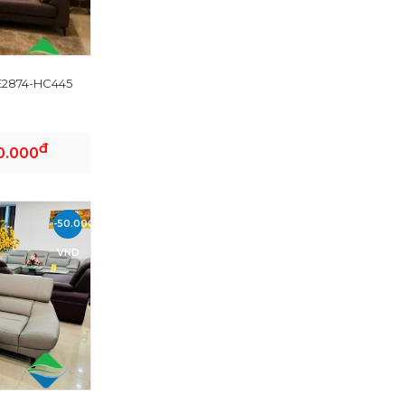
2874-HC445
đ
0.000
-50.000
VND