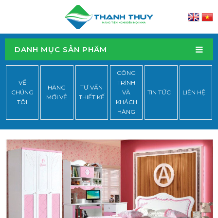
DANH MỤC SẢN PHẨM
CÔNG
VỀ
TRÌNH
HÀNG
TƯ VẤN
CHÚNG
VÀ
TIN TỨC
LIÊN HỆ
MỚI VỀ
THIẾT KẾ
TÔI
KHÁCH
HÀNG