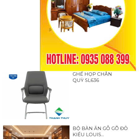
GHẾ HỌP CHÂN
QUỲ SL636
BỘ BÀN ĂN GỖ GÕ ĐỎ
KIỂU LOUIS...