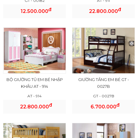
GT - 00182
AT - 911
đ
đ
12.500.000
22.800.000
BỘ GIƯỜNG TỦ EM BÉ NHẬP
GIƯỜNG TẦNG EM BÉ GT -
KHẨU AT - 914
0027B
AT - 914
GT - 0027B
đ
đ
22.800.000
6.700.000