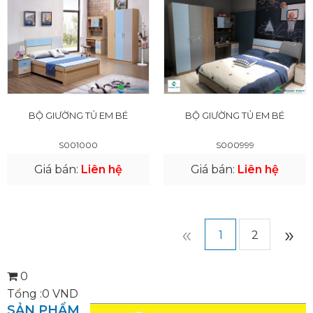
BỘ GIƯỜNG TỦ EM BÉ
BỘ GIƯỜNG TỦ EM BÉ
S001000
S000999
Giá bán:
Liên hệ
Giá bán:
Liên hệ
«
»
1
2
0
Tổng :
0
VND
SẢN PHẨM