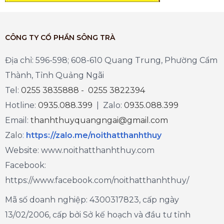
CÔNG TY CỔ PHẦN SÔNG TRÀ
Địa chỉ: 596-598; 608-610 Quang Trung, Phường Cẩm
Thành, Tỉnh Quảng Ngãi
Tel:
0255 3835888 - 0255 3822394
Hotline:
0935.088.399
| Zalo:
0935.088.399
Email:
thanhthuyquangngai@gmail.com
Zalo
:
https://zalo.me/noithatthanhthuy
Website: www.noithatthanhthuy.com
Facebook:
https://www.facebook.com/noithatthanhthuy/
Mã số doanh nghiệp: 4300317823, cấp ngày
13/02/2006, cấp bởi Sở kế hoạch và đầu tư tỉnh