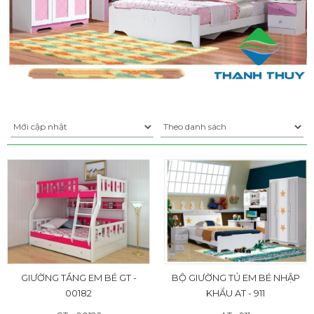
GIƯỜNG TẦNG EM BÉ GT -
BỘ GIƯỜNG TỦ EM BÉ NHẬP
00182
KHẨU AT - 911