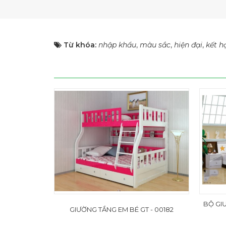
Từ khóa:
nhập khẩu
,
màu sắc
,
hiện đại
,
kết h
BỘ GI
GIƯỜNG TẦNG EM BÉ GT - 00182