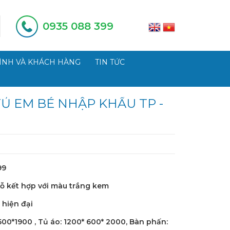
0935 088 399
ÌNH VÀ KHÁCH HÀNG
TIN TỨC
Ủ EM BÉ NHẬP KHẨU TP -
99
ỗ kết hợp với màu trắng kem
 hiện đại
500*1900 , Tủ áo: 1200* 600* 2000, Bàn phấn: