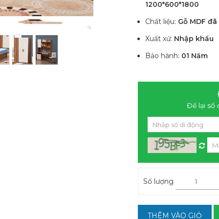
1200*600*1800
Chất liệu:
Gỗ MDF đã 
Xuất xứ:
Nhập khẩu
Bảo hành:
01 Năm
Để lại số 
Số lượng
THÊM VÀO GIỎ