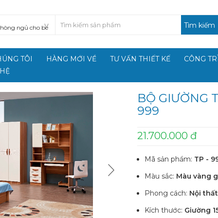
Tìm kiếm
HÚNG TÔI
HÀNG MỚI VỀ
TƯ VẤN THIẾT KẾ
CÔNG TR
 HỆ
BỘ GIƯỜNG T
999
21.700.000 đ
Mã sản phẩm:
TP - 9
Màu sắc:
Màu vàng g
Phong cách:
Nội thất
Kích thước:
Giường 1