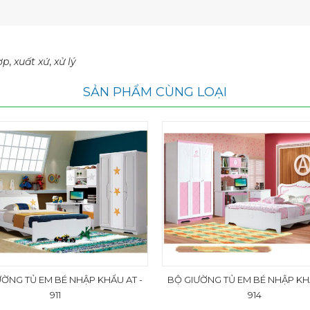
ợp
,
xuất xứ
,
xử lý
SẢN PHẨM CÙNG LOẠI
ƯỜNG TỦ EM BÉ NHẬP KHẨU AT -
BỘ GIƯỜNG TỦ EM BÉ NHẬP KHẨ
911
914