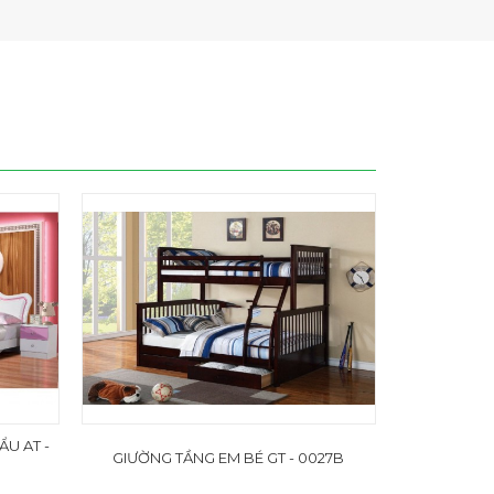
U AT -
GIƯỜNG TẦNG EM BÉ GT - 0027B