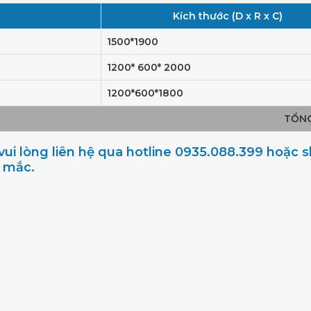
Kích thước (D x R x C)
1500*1900
1200* 600* 2000
1200*600*1800
TỔN
ui lòng liên hệ qua hotline 0935.088.399 hoặc
c mắc.