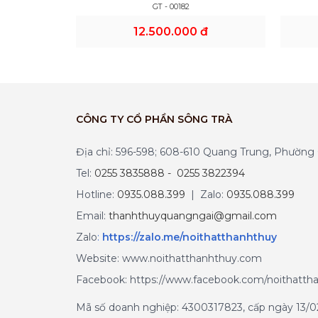
GT - 00182
12.500.000 đ
CÔNG TY CỔ PHẦN SÔNG TRÀ
Địa chỉ: 596-598; 608-610 Quang Trung, Phườn
Tel:
0255 3835888 - 0255 3822394
Hotline:
0935.088.399
| Zalo:
0935.088.399
Email:
thanhthuyquangngai@gmail.com
Zalo
:
https://zalo.me/noithatthanhthuy
Website: www.noithatthanhthuy.com
Facebook: https://www.facebook.com/noithatth
Mã số doanh nghiệp: 4300317823, cấp ngày 13/02