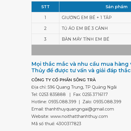
STT
Sản phẩm
1
GIƯỜNG EM BÉ + 1 TẮP
2
TỦ ÁO EM BÉ 3 CÁNH
3
BÀN MÁY TÍNH EM BÉ
Mọi thắc mắc và nhu cầu mua hàng v
Thủy để được tư vấn và giải đáp thắ
CÔNG TY CỔ PHẦN SÔNG TRÀ
Địa chỉ: 596 Quang Trung, TP Quảng Ngãi
Tel:
0253 835888
| Fax: 0255 3716117
Hotline:
0935.088.399
| Zalo:
0935.088.399
Email:
thanhthuyquangngai@gmail.com
Website: www.noithatthanhthuy.com
Mã số thuế: 4300317823