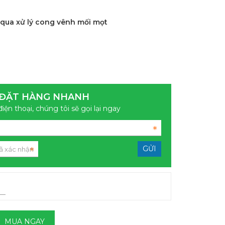
qua xử lý cong vênh mối mọt
ĐẶT HÀNG NHANH
điện thoại, chúng tôi sẽ gọi lại ngay
MUA NGAY