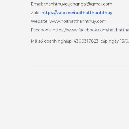
Email:
thanhthuyquangngai@gmail.com
Zalo
:
https://zalo.me/noithatthanhthuy
Website: www.noithatthanhthuy.com
Facebook: https://www.facebook.com/noithatth
Mã số doanh nghiệp: 4300317823, cấp ngày 13/02