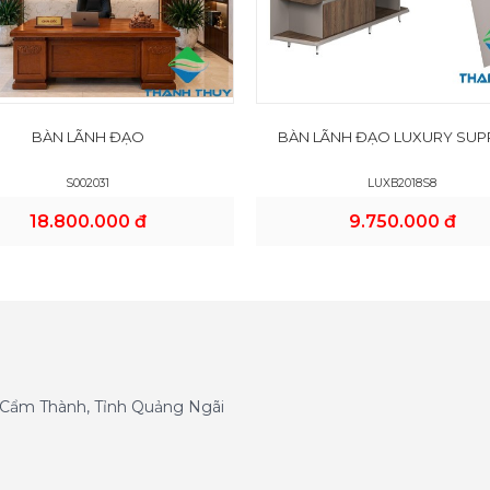
BÀN LÃNH ĐẠO
BÀN LÃNH ĐẠO LUXURY SUP
S002031
LUXB2018S8
18.800.000 đ
9.750.000 đ
g Cẩm Thành, Tỉnh Quảng Ngãi