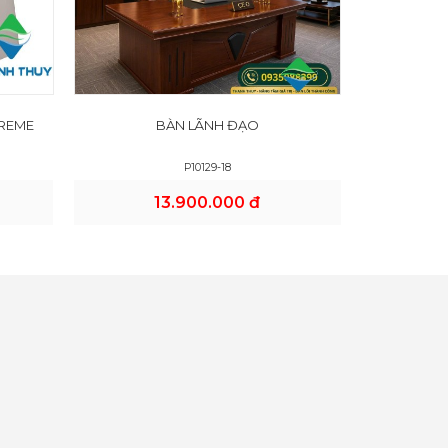
REME
BÀN LÃNH ĐẠO
P10129-18
13.900.000 đ