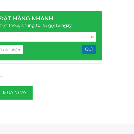
ĐẶT HÀNG NHANH
điện thoại, chúng tôi sẽ gọi lại ngay
MUA NGAY