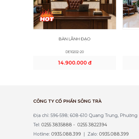
BÀN LÃNH ĐẠO
DE10202-20
14.900.000 đ
CÔNG TY CỔ PHẦN SÔNG TRÀ
Địa chỉ: 596-598; 608-610 Quang Trung, Phườn
Tel:
0255 3835888 - 0255 3822394
Hotline:
0935.088.399
| Zalo:
0935.088.399