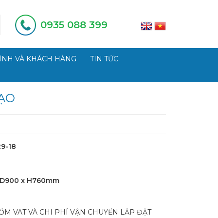
0935 088 399
ÌNH VÀ KHÁCH HÀNG
TIN TỨC
ẠO
29-18
 D900 x H760mm
ỒM VAT VÀ CHI PHÍ VẬN CHUYỂN LẮP ĐẶT