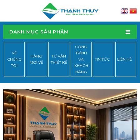
DANH MỤC SẢN PHẨM
CÔNG
VỀ
TRÌNH
HÀNG
TƯ VẤN
CHÚNG
VÀ
TIN TỨC
LIÊN HỆ
MỚI VỀ
THIẾT KẾ
TÔI
KHÁCH
HÀNG