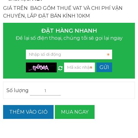
GIÁ TRÊN BAO GỒM THUẾ VAT VÀ CHI PHÍ VẬN
CHUYỂN, LẮP ĐẶT BÁN KÍNH 10KM
ĐẶT HÀNG NHANH
Để lại số điện thoại, chúng tôi sẽ gọi lại ngay
Số lượng
THÊM VÀO GIỎ
MUA NGAY