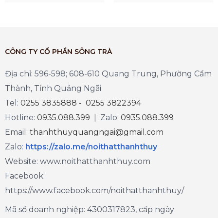
CÔNG TY CỔ PHẦN SÔNG TRÀ
Địa chỉ: 596-598; 608-610 Quang Trung, Phường Cẩm
Thành, Tỉnh Quảng Ngãi
Tel:
0255 3835888 - 0255 3822394
Hotline:
0935.088.399
| Zalo:
0935.088.399
Email:
thanhthuyquangngai@gmail.com
Zalo
:
https://zalo.me/noithatthanhthuy
Website: www.noithatthanhthuy.com
Facebook:
https://www.facebook.com/noithatthanhthuy/
Mã số doanh nghiệp: 4300317823, cấp ngày