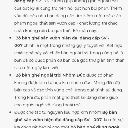
đẳng cấp
SV - 007 luôn giúp không gian ngoại thất
của bất kỳ ai cũng trở nên nổi bật hơn bội phần. Thêm
vào đó, nếu như bạn đang cần tìm kiếm một mẫu sản
phẩm ngoại thất sân vườn đẹp - chất lượng thì chắc
chắn không nên bỏ qua thiết kế mẫu này.
Bộ bàn ghế sân vườn hiện đại đẳng cấp SV -
007
chính là một trong những gợi ý tuyệt vời. Kết hợp
chiếc ghế này với chiếc bàn ngoài trời trong cùng bộ là
bạn đã có được phần cơ bản của góc thư giãn tinh thần
sau một ngày làm việc.
Bộ bàn ghế ngoài trời Nhôm Đúc
được có phần
khung được làm từ hợp kim nhôm đúc. Mang đến độ
bền cao và đặc tính vững chãi trong quá trình sử dụng.
Trong khi đó, phần mặt ghế thiết kế đang chéo giúp
cho người ngồi vô cùng thoải mái.
Được chế tác từ nguyên liệu hợp kim nhôm
Bộ bàn
ghế sân vườn hiện đại đẳng cấp SV - 007
là một sự
lựa chọn rất bền bỉ cho một
bộ bàn ghế dùng ngoài