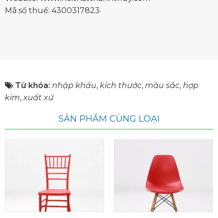
Mã số thuế: 4300317823
Từ khóa:
nhập khẩu
,
kích thước
,
màu sắc
,
hợp
kim
,
xuất xứ
SẢN PHẨM CÙNG LOẠI