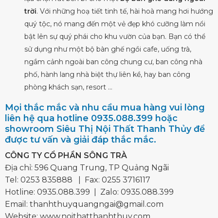
trời
. Với những hoạ tiết tinh tế, hài hoà mang hơi hướng
quý tộc, nó mang đến một vẻ đẹp khó cưỡng làm nổi
bật lên sự quý phái cho khu vườn của bạn. Bạn có thể
sử dụng như một bộ bàn ghế ngồi cafe, uống trà,
ngắm cảnh ngoài ban công chung cư, ban công nhà
phố, hành lang nhà biệt thự liên kề, hay ban công
phòng khách sạn, resort …
Mọi thắc mắc và nhu cầu mua hàng vui lòng
liên hệ qua hotline 0935.088.399 hoặc
showroom Siêu Thị Nội Thất Thanh Thủy để
được tư vấn và giải đáp thắc mắc.
CÔNG TY CỔ PHẦN SÔNG TRÀ
Địa chỉ: 596 Quang Trung, TP Quảng Ngãi
Tel:
0253 835888
| Fax: 0255 3716117
Hotline:
0935.088.399
| Zalo:
0935.088.399
Email:
thanhthuyquangngai@gmail.com
Website: www.noithatthanhthuy.com