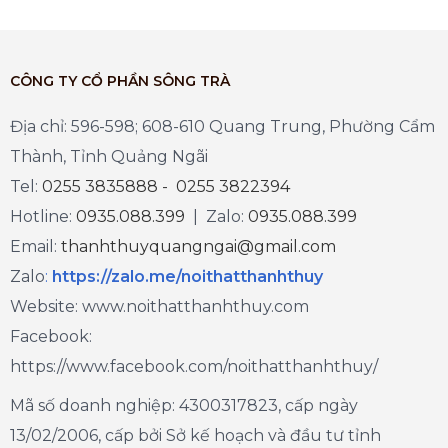
CÔNG TY CỔ PHẦN SÔNG TRÀ
Địa chỉ: 596-598; 608-610 Quang Trung, Phường Cẩm
Thành, Tỉnh Quảng Ngãi
Tel:
0255 3835888 - 0255 3822394
Hotline:
0935.088.399
| Zalo:
0935.088.399
Email:
thanhthuyquangngai@gmail.com
Zalo
:
https://zalo.me/noithatthanhthuy
Website: www.noithatthanhthuy.com
Facebook:
https://www.facebook.com/noithatthanhthuy/
Mã số doanh nghiệp: 4300317823, cấp ngày
13/02/2006, cấp bởi Sở kế hoạch và đầu tư tỉnh