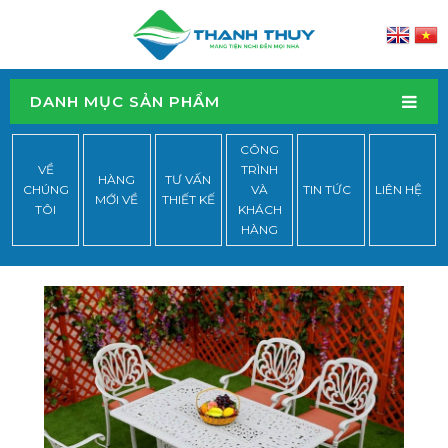
DANH MỤC SẢN PHẨM
CÔNG
VỀ
TRÌNH
HÀNG
TƯ VẤN
CHÚNG
VÀ
TIN TỨC
LIÊN HỆ
MỚI VỀ
THIẾT KẾ
TÔI
KHÁCH
HÀNG