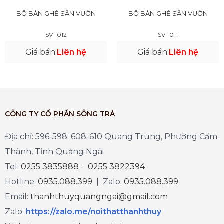
BỘ BÀN GHẾ SÂN VƯỜN
BỘ BÀN GHẾ SÂN VƯỜN
SV -012
SV -011
Giá bán:
Liên hệ
Giá bán:
Liên hệ
CÔNG TY CỔ PHẦN SÔNG TRÀ
Địa chỉ: 596-598; 608-610 Quang Trung, Phường Cẩm
Thành, Tỉnh Quảng Ngãi
Tel:
0255 3835888 - 0255 3822394
Hotline:
0935.088.399
| Zalo:
0935.088.399
Email:
thanhthuyquangngai@gmail.com
Zalo
:
https://zalo.me/noithatthanhthuy