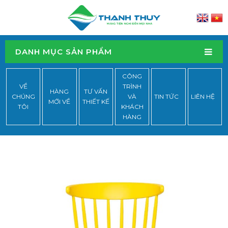
DANH MỤC SẢN PHẨM
CÔNG
VỀ
TRÌNH
HÀNG
TƯ VẤN
CHÚNG
VÀ
TIN TỨC
LIÊN HỆ
MỚI VỀ
THIẾT KẾ
TÔI
KHÁCH
HÀNG