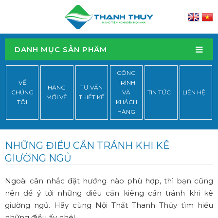
DANH MỤC SẢN PHẨM
CÔNG
VỀ
TRÌNH
HÀNG
TƯ VẤN
CHÚNG
VÀ
TIN TỨC
LIÊN HỆ
MỚI VỀ
THIẾT KẾ
TÔI
KHÁCH
HÀNG
NHỮNG ĐIỀU CẦN TRÁNH KHI KÊ
GIƯỜNG NGỦ
Ngoài cân nhắc đặt hướng nào phù hợp, thì bạn cũng
nên để ý tới những điều cần kiêng cần tránh khi kê
giường ngủ. Hãy cùng Nội Thất Thanh Thủy tìm hiểu
những điều ấy nhé!