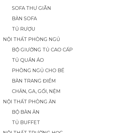
SOFA THƯ GIÃN
BÀN SOFA
TỦ RƯỢU
NỘI THẤT PHÒNG NGỦ
BỘ GIƯỜNG TỦ CAO CẤP
TỦ QUẦN ÁO
PHÒNG NGỦ CHO BÉ
BÀN TRANG ĐIỂM
CHĂN, GA, GỐI, NỆM
NỘI THẤT PHÒNG ĂN
BỘ BÀN ĂN
TỦ BUFFET
NỘI THẤT TRƯỜNG HỌC