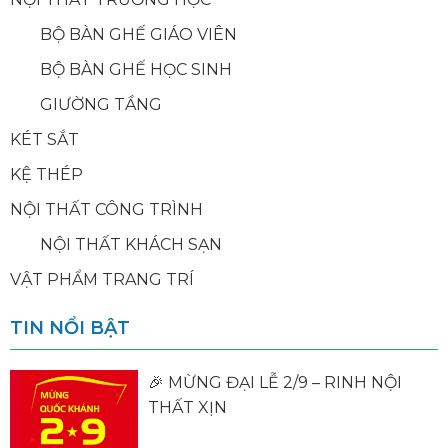
BỘ BÀN GHẾ GIÁO VIÊN
BỘ BÀN GHẾ HỌC SINH
GIƯỜNG TẦNG
KÉT SẮT
KỆ THÉP
NỘI THẤT CÔNG TRÌNH
NỘI THẤT KHÁCH SẠN
VẬT PHẨM TRANG TRÍ
TIN NỔI BẬT
🎉 MỪNG ĐẠI LỄ 2/9 – RINH NỘI
THẤT XỊN