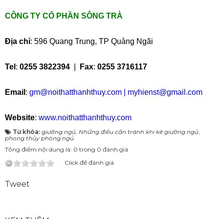
CÔNG TY CỔ PHẦN SÔNG TRÀ
Địa chỉ
: 596 Quang Trung, TP Quảng Ngãi
Tel
:
0255 3822394
|
Fax
:
0255 3716117
Email
:
gm@noithatthanhthuy.com
|
myhienst@gmail.com
Website
:
www.noithatthanhthuy.com
Từ khóa:
giường ngủ
,
Những điều cần tránh khi kê giường ngủ
,
phong thủy phòng ngủ
Tổng điểm nội dung là: 0 trong 0 đánh giá
Click để đánh giá
Tweet