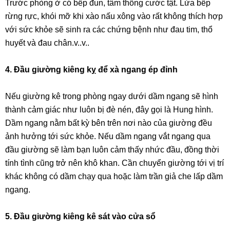
Trước phòng ở có bếp đun, tâm thống cước tật. Lửa bếp
rừng rực, khói mỡ khi xào nấu xông vào rất không thích hợp
với sức khỏe sẽ sinh ra các chứng bệnh như đau tim, thổ
huyết và đau chân.v..v..
4. Đầu giường kiêng kỵ để xà ngang ép đỉnh
Nếu giường kê trong phòng ngay dưới dầm ngang sẽ hình
thành cảm giác như luôn bị đè nén, đây gọi là Hung hình.
Dầm ngang nằm bất kỳ bên trên nơi nào của giường đều
ảnh hưởng tới sức khỏe. Nếu dầm ngang vắt ngang qua
đầu giường sẽ làm bạn luôn cảm thấy nhức đầu, đồng thời
tính tình cũng trở nên khô khan. Cần chuyển giường tới vị trí
khác không có dầm chạy qua hoặc làm trần giả che lấp dầm
ngang.
5. Đầu giường kiêng kê sát vào cửa sổ