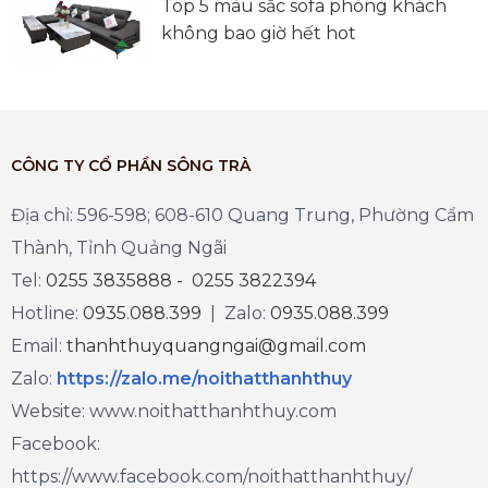
Top 5 màu sắc sofa phòng khách
không bao giờ hết hot
CÔNG TY CỔ PHẦN SÔNG TRÀ
Địa chỉ: 596-598; 608-610 Quang Trung, Phường Cẩm
Thành, Tỉnh Quảng Ngãi
Tel:
0255 3835888 - 0255 3822394
Hotline:
0935.088.399
| Zalo:
0935.088.399
Email:
thanhthuyquangngai@gmail.com
Zalo
:
https://zalo.me/noithatthanhthuy
Website: www.noithatthanhthuy.com
Facebook:
https://www.facebook.com/noithatthanhthuy/