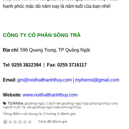
hạnh phúc mặc dù năm nay là năm tuổi của bạn nhé!
CÔNG TY CỔ PHẦN SÔNG TRÀ
Địa chỉ
: 596 Quang Trung, TP Quảng Ngãi
Tel
:
0255 3822394
|
Fax
:
0255 3716117
Email
:
gm@noithatthanhthuy.com
|
myhienst@gmail.com
Website
:
www.noithatthanhthuy.com
Từ khóa:
giường ngủ
,
Cách kê giường ngủ hợp phong thủy cho
người tuổi Tý
,
kê giường ngủ hợp phong thủy
Tổng điểm nội dung là: 0 trong 0 đánh giá
Click để đánh giá