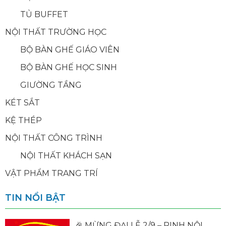
TỦ BUFFET
NỘI THẤT TRƯỜNG HỌC
BỘ BÀN GHẾ GIÁO VIÊN
BỘ BÀN GHẾ HỌC SINH
GIƯỜNG TẦNG
KÉT SẮT
KỆ THÉP
NỘI THẤT CÔNG TRÌNH
NỘI THẤT KHÁCH SẠN
VẬT PHẨM TRANG TRÍ
TIN NỔI BẬT
🎉 MỪNG ĐẠI LỄ 2/9 – RINH NỘI