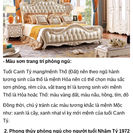
- Màu sơn trang trí phòng ngủ:
Tuổi Canh Tý mạng/mệnh Thổ (Đất) nên theo ngũ hành
tương sinh của thổ là mệnh Hỏa nên có thể chọn màu sắc
sơn phòng, rèm cửa, vật trang trí là tương sinh với mệnh
Thổ là Hỏa hoặc Thổ: màu vàng đất, màu nâu, hồng, tím, đỏ
Đồng thời, chú ý tránh các màu tương khắc là mệnh Mộc
như: xanh lá cây, xanh nhạt vì kỵ mới mệnh của tuổi Canh
Tý.
2. Phong thủy phòng ngủ cho người tuổi Nhâm Tý 1972