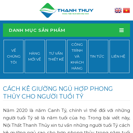
DANH MỤC SẢN PHẨM
CÔNG
VỀ
TRÌNH
HÀNG
TƯ VẤN
CHÚNG
VÀ
TIN TỨC
LIÊN HỆ
MỚI VỀ
THIẾT KẾ
TÔI
KHÁCH
HÀNG
CÁCH KÊ GIƯỜNG NGỦ HỢP PHONG
THỦY CHO NGƯỜI TUỔI TÝ
Năm 2020 là năm Canh Tý, chính vì thể đối với những
người tuổi Tý sẽ là năm tuổi của họ. Trong bài viết này,
Nội Thất Thanh Thủy xin tư vấn những người tuổi Tý cách
kê giường ngủ sao cho hợp phong thủy trong năm tuổi