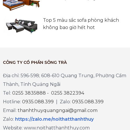
Top 5 màu sắc sofa phòng khách
không bao giờ hết hot
CÔNG TY CỔ PHẦN SÔNG TRÀ
Địa chỉ: 596-598; 608-610 Quang Trung, Phường Cẩm
Thành, Tỉnh Quảng Ngãi
Tel:
0255 3835888 - 0255 3822394
Hotline:
0935.088.399
| Zalo:
0935.088.399
Email:
thanhthuyquangngai@gmail.com
Zalo
:
https://zalo.me/noithatthanhthuy
Website: www.noithatthanhthuy.com