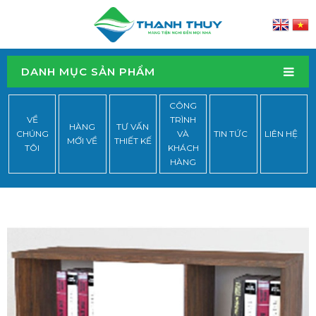
DANH MỤC SẢN PHẨM
CÔNG
VỀ
TRÌNH
HÀNG
TƯ VẤN
CHÚNG
VÀ
TIN TỨC
LIÊN HỆ
MỚI VỀ
THIẾT KẾ
TÔI
KHÁCH
HÀNG