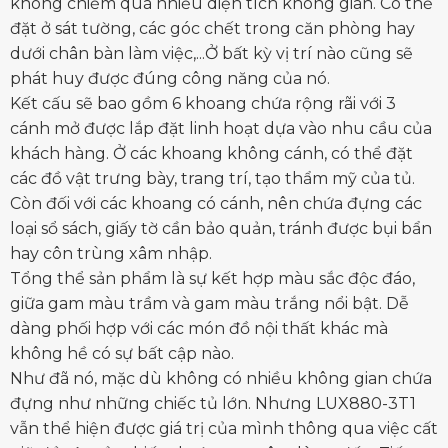
không chiếm quá nhiều diện tích không gian. Có thể
đặt ở sát tường, các góc chết trong căn phòng hay
dưới chân
bàn làm việc
,...Ở bất kỳ vị trí nào cũng sẽ
phát huy được đúng công năng của nó.
Kết cấu sẽ bao gồm 6 khoang chứa rộng rãi với 3
cánh mở được lắp đặt linh hoạt dựa vào nhu cầu của
khách hàng. Ở các khoang không cánh, có thể đặt
các đồ vật trưng bày, trang trí, tạo thẩm mỹ của tủ.
Còn đối với các khoang có cánh, nên chứa đựng các
loại sổ sách, giấy tờ cần bảo quản, tránh được bụi bẩn
hay côn trùng xâm nhập.
Tổng thể sản phẩm là sự kết hợp màu sắc độc đáo,
giữa gam màu trầm và gam màu trắng nổi bật. Dễ
dàng phối hợp với các món đồ nội thất khác mà
không hề có sự bất cập nào.
Như đã nó, mặc dù không có nhiều không gian chứa
đựng như những chiếc tủ lớn. Nhưng LUX880-3T1
vẫn thể hiện được giá trị của mình thông qua việc cất