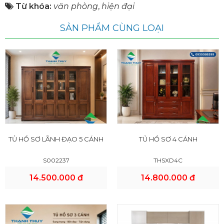
Từ khóa:
văn phòng
,
hiện đại
SẢN PHẨM CÙNG LOẠI
TỦ HỒ SƠ LÃNH ĐẠO 5 CÁNH
TỦ HỒ SƠ 4 CÁNH
S002237
THSXD4C
14.500.000 đ
14.800.000 đ