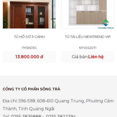
TỦ HỒ SƠ 3 CÁNH
TỦ TÀI LIỆU NEWTREND VIP
THSXD3C
NTV2420T1
13.800.000 đ
Giá bán:
Liên hệ
CÔNG TY CỔ PHẦN SÔNG TRÀ
Địa chỉ: 596-598; 608-610 Quang Trung, Phường Cẩm
Thành, Tỉnh Quảng Ngãi
Tel:
0255 3835888 - 0255 3822394