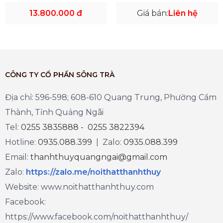
13.800.000 đ
Giá bán:
Liên hệ
CÔNG TY CỔ PHẦN SÔNG TRÀ
Địa chỉ: 596-598; 608-610 Quang Trung, Phường Cẩm
Thành, Tỉnh Quảng Ngãi
Tel:
0255 3835888 - 0255 3822394
Hotline:
0935.088.399
| Zalo:
0935.088.399
Email:
thanhthuyquangngai@gmail.com
Zalo
:
https://zalo.me/noithatthanhthuy
Website: www.noithatthanhthuy.com
Facebook:
https://www.facebook.com/noithatthanhthuy/