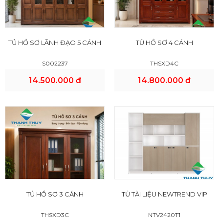
TỦ HỒ SƠ LÃNH ĐẠO 5 CÁNH
TỦ HỒ SƠ 4 CÁNH
S002237
THSXD4C
14.500.000 đ
14.800.000 đ
TỦ HỒ SƠ 3 CÁNH
TỦ TÀI LIỆU NEWTREND VIP
THSXD3C
NTV2420T1