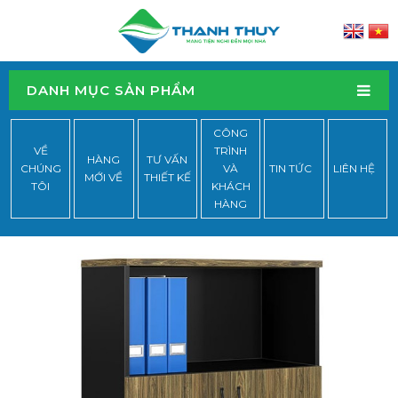
DANH MỤC SẢN PHẨM
CÔNG
VỀ
TRÌNH
HÀNG
TƯ VẤN
CHÚNG
VÀ
TIN TỨC
LIÊN HỆ
MỚI VỀ
THIẾT KẾ
TÔI
KHÁCH
HÀNG