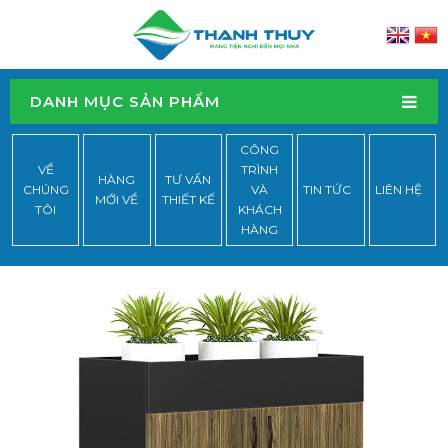
DANH MỤC SẢN PHẨM
CÔNG
VỀ
TRÌNH
HÀNG
TƯ VẤN
CHÚNG
VÀ
TIN TỨC
LIÊN HỆ
MỚI VỀ
THIẾT KẾ
TÔI
KHÁCH
HÀNG