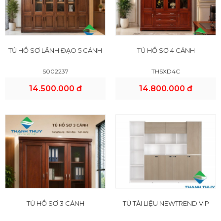
TỦ HỒ SƠ LÃNH ĐẠO 5 CÁNH
TỦ HỒ SƠ 4 CÁNH
S002237
THSXD4C
14.500.000 đ
14.800.000 đ
TỦ HỒ SƠ 3 CÁNH
TỦ TÀI LIỆU NEWTREND VIP