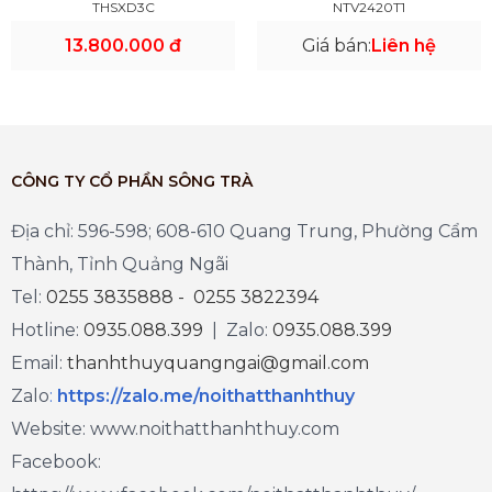
THSXD3C
NTV2420T1
13.800.000 đ
Giá bán:
Liên hệ
CÔNG TY CỔ PHẦN SÔNG TRÀ
Địa chỉ: 596-598; 608-610 Quang Trung, Phường Cẩm
Thành, Tỉnh Quảng Ngãi
Tel:
0255 3835888 - 0255 3822394
Hotline:
0935.088.399
| Zalo:
0935.088.399
Email:
thanhthuyquangngai@gmail.com
Zalo
:
https://zalo.me/noithatthanhthuy
Website: www.noithatthanhthuy.com
Facebook: