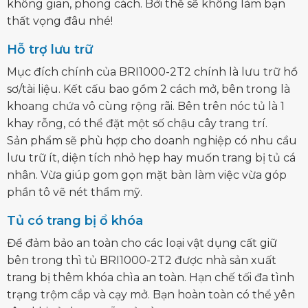
không gian, phong cách. Bởi thế sẽ không làm bạn
thất vọng đâu nhé!
Hỗ trợ lưu trữ
Mục đích chính của BRI1000-2T2 chính là lưu trữ hồ
sơ/tài liệu. Kết cấu bao gồm 2 cách mở, bên trong là
khoang chứa vô cùng rộng rãi. Bên trên nóc tủ là 1
khay rỗng, có thể đặt một số chậu cây trang trí.
Sản phẩm sẽ phù hợp cho doanh nghiệp có nhu cầu
lưu trữ ít, diện tích nhỏ hẹp hay muốn trang bị tủ cá
nhân. Vừa giúp gom gọn mặt bàn làm việc vừa góp
phần tô vẽ nét thẩm mỹ.
Tủ có trang bị ổ khóa
Để đảm bảo an toàn cho các loại vật dụng cất giữ
bên trong thì tủ BRI1000-2T2 được nhà sản xuất
trang bị thêm khóa chìa an toàn. Hạn chế tối đa tình
trạng trộm cắp và cạy mở. Bạn hoàn toàn có thể yên