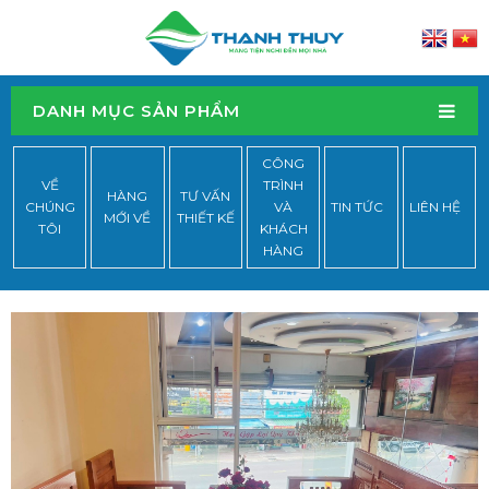
DANH MỤC SẢN PHẨM
CÔNG
VỀ
TRÌNH
HÀNG
TƯ VẤN
CHÚNG
VÀ
TIN TỨC
LIÊN HỆ
MỚI VỀ
THIẾT KẾ
TÔI
KHÁCH
HÀNG