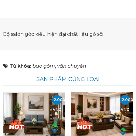
Bộ salon góc kiểu hiện đại chất liệu gỗ sồi
Từ khóa:
bao gồm
,
vận chuyển
SẢN PHẨM CÙNG LOẠI
-2.000.000
-2.000.
VND
VND