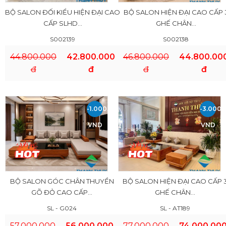
BỘ SALON ĐỐI KIỂU HIỆN ĐẠI CAO
BỘ SALON HIỆN ĐẠI CAO CẤP 
CẤP SLHD...
GHẾ CHÂN...
S002139
S002138
44.800.000
42.800.000
46.800.000
44.800.00
đ
đ
đ
đ
-1.000.000
-3.000.
VND
VND
BỘ SALON GÓC CHÂN THUYỀN
BỘ SALON HIỆN ĐẠI CAO CẤP 
GÕ ĐỎ CAO CẤP...
GHẾ CHÂN...
SL - G024
SL - AT189
57.000.000
56.000.000
77.000.000
74.000.00