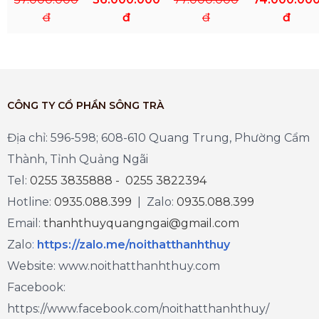
đ
đ
đ
đ
CÔNG TY CỔ PHẦN SÔNG TRÀ
Địa chỉ: 596-598; 608-610 Quang Trung, Phường Cẩm
Thành, Tỉnh Quảng Ngãi
Tel:
0255 3835888 - 0255 3822394
Hotline:
0935.088.399
| Zalo:
0935.088.399
Email:
thanhthuyquangngai@gmail.com
Zalo
:
https://zalo.me/noithatthanhthuy
Website: www.noithatthanhthuy.com
Facebook:
https://www.facebook.com/noithatthanhthuy/