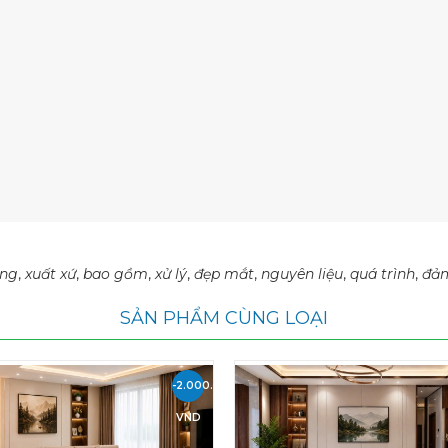
ụng
,
xuất xứ
,
bao gồm
,
xử lý
,
đẹp mắt
,
nguyên liệu
,
quá trình
,
đả
SẢN PHẨM CÙNG LOẠI
-2.000.000
VND