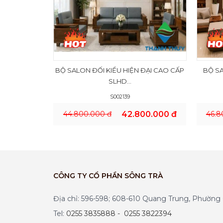
BỘ SALON ĐỐI KIỂU HIỆN ĐẠI CAO CẤP
BỘ SA
SLHD...
S002139
44.800.000 đ
42.800.000 đ
46.8
CÔNG TY CỔ PHẦN SÔNG TRÀ
Địa chỉ: 596-598; 608-610 Quang Trung, Phườn
Tel:
0255 3835888 - 0255 3822394