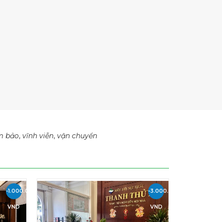
m bảo
,
vĩnh viễn
,
vận chuyển
-1.000.000
-3.000.000
VND
VND