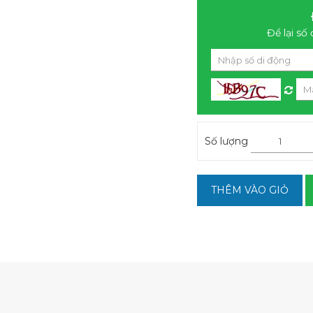
Để lại số 
Số lượng
THÊM VÀO GIỎ