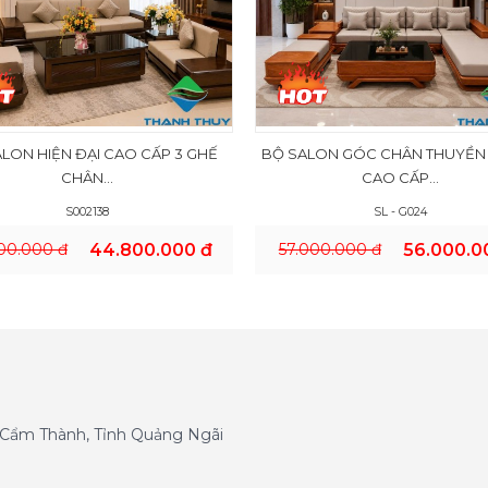
LON HIỆN ĐẠI CAO CẤP 3 GHẾ
BỘ SALON GÓC CHÂN THUYỀN
CHÂN...
CAO CẤP...
S002138
SL - G024
00.000 đ
44.800.000 đ
57.000.000 đ
56.000.0
g Cẩm Thành, Tỉnh Quảng Ngãi