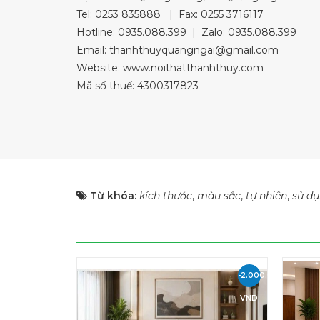
Tel:
0253 835888
| Fax: 0255 3716117
Hotline:
0935.088.399
| Zalo:
0935.088.399
Email:
thanhthuyquangngai@gmail.com
Website: www.noithatthanhthuy.com
Mã số thuế: 4300317823
Từ khóa:
kích thước
,
màu sắc
,
tự nhiên
,
sử d
-2.000.000
VND