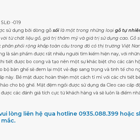
SLĐ -019
ợc sử dụng bởi dòng gỗ
sồi
là một trong những loại
gỗ tự nhiê
vời từ chất liệu gỗ, giá trị thẩm mỹ và giá trị sử dụng cao. Gỗ
 phân phối rộng khắp toàn cầu trong đó có thị trường Việt N
g là sản phẩm được rất nhiều người tìm kiếm hiện nay, với nhữn
i tiết được bo cong và tạo nên một sự khác biệt cho các căn hộ
o bộ bàn ghế sẽ đem lại một vẻ đẹp sang trọng và tinh tế cho n
 này. Bề mặt được hoàn thiện một cách tỉ mỉ với các chi tiết bề
 hảo cho bộ ghế. Mặt đệm ngồi được sử dụng da Cleo cao cấp độ d
được các đánh giá tích cực từ khách hàng và sẽ luôn là điểm n
ui lòng liên hệ qua hotline 0935.088.399 hoặc
c mắc.