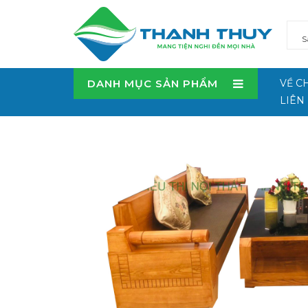
DANH MỤC SẢN PHẨM
VỀ C
LIÊN