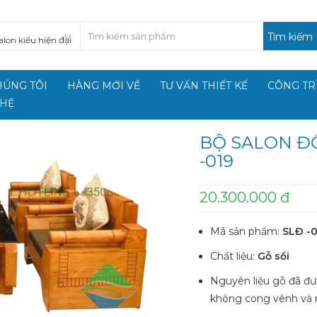
Tìm kiếm
HÚNG TÔI
HÀNG MỚI VỀ
TƯ VẤN THIẾT KẾ
CÔNG TR
 HỆ
BỘ SALON ĐỐ
-019
20.300.000 đ
Mã sản phẩm:
SLĐ -0
Chất liệu:
Gỗ sồi
Nguyên liệu
gỗ đã đư
không cong vênh và 