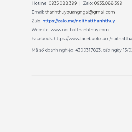
Hotline:
0935.088.399
| Zalo:
0935.088.399
Email:
thanhthuyquangngai@gmail.com
Zalo
:
https://zalo.me/noithatthanhthuy
Website: www.noithatthanhthuy.com
Facebook: https://www.facebook.com/noithatth
Mã số doanh nghiệp: 4300317823, cấp ngày 13/02