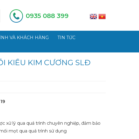
0935 088 399
ÌNH VÀ KHÁCH HÀNG
TIN TỨC
I KIỂU KIM CƯƠNG SLĐ
19
ợc xử lý qua quá trình chuyên nghiệp, đảm bảo
mối mọt qua quá trình sử dụng