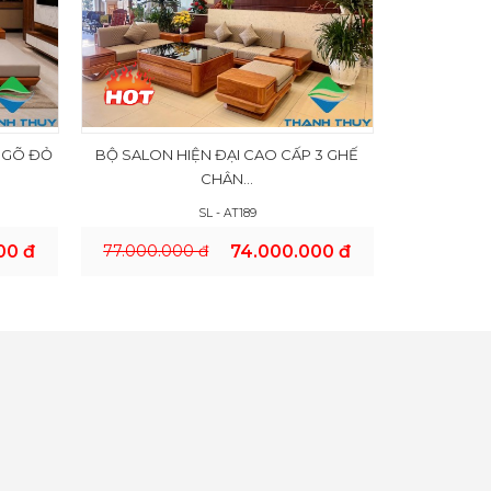
 GÕ ĐỎ
BỘ SALON HIỆN ĐẠI CAO CẤP 3 GHẾ
CHÂN...
SL - AT189
00 đ
77.000.000 đ
74.000.000 đ