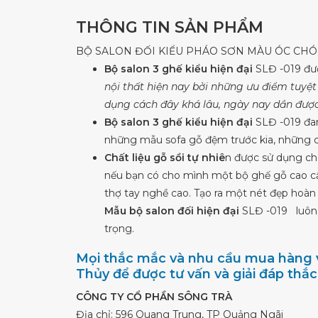
THÔNG TIN SẢN PHẨM
BỘ SALON ĐỐI KIỂU PHÁO SƠN MÀU ÓC CHÓ 
Bộ salon 3 ghế kiểu hiện đại
SLĐ -019 đư
nội thất hiện nay bởi những ưu điểm tuyệt 
dụng cách đây khá lâu, ngày nay dần được
Bộ salon 3 ghế kiểu hiện đại
SLĐ -019 đan
những mẫu sofa gỗ đệm trước kia, những ch
Chất liệu gỗ sồi tự nhiê
n được sử dụng ch
nếu bạn có cho mình một bộ ghế gỗ cao cấp
thợ tay nghề cao. Tạo ra một nét đẹp hoàn
Mẫu bộ salon đối hiện đại
SLĐ -019 luôn 
trọng.
Mọi thắc mắc và nhu cầu mua hàng v
Thủy để được tư vấn và giải đáp thắ
CÔNG TY CỔ PHẦN SÔNG TRÀ
Địa chỉ: 596 Quang Trung, TP Quảng Ngãi