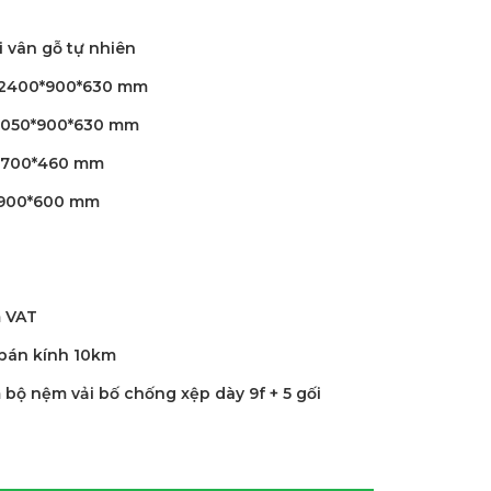
i vân gỗ tự nhiên
2400*900*630 mm
1050*900*630 mm
*700*460 mm
900*600 mm
m VAT
 bán kính 10km
 bộ nệm vải bố chống xệp dày 9f + 5 gối