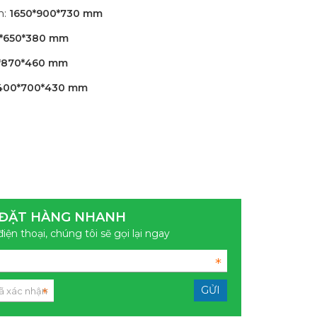
n:
1650*900*730 mm
0*650*380 mm
*870*460 mm
400*700*430 mm
ĐẶT HÀNG NHANH
điện thoại, chúng tôi sẽ gọi lại ngay