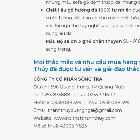
những mẫu sofa gỗ đệm trước kia, những ch
Chất liệu gỗ hương đá 100% tự nhiê
n đượ
sự ấn tượng nếu bạn có cho mình một bộ gh
với đội ngũ thợ tay nghề cao. Tạo ra một 
dụng lâu dài
Mẫu Bộ salon 3 ghế chân thuyền
SL - 01
sang trọng.
Mọi thắc mắc và nhu cầu mua hàng v
Thủy để được tư vấn và giải đáp thắ
CÔNG TY CỔ PHẦN SÔNG TRÀ
Địa chỉ: 596 Quang Trung, TP Quảng Ngãi
Tel:
0253 835888
| Fax: 0255 3716117
Hotline:
0935.088.399
| Zalo:
0935.088.399
Email:
thanhthuyquangngai@gmail.com
Website: www.noithatthanhthuy.com
Mã số thuế: 4300317823