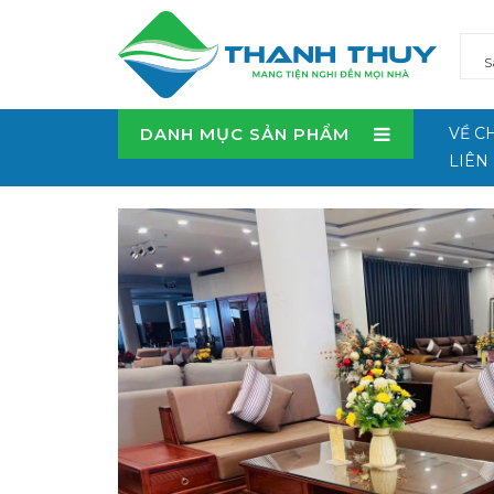
DANH MỤC SẢN PHẨM
VỀ C
LIÊN