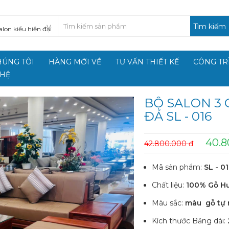
Tìm kiếm
HÚNG TÔI
HÀNG MỚI VỀ
TƯ VẤN THIẾT KẾ
CÔNG TR
 HỆ
BỘ SALON 3
ĐÁ SL - 016
40.8
42.800.000 đ
Mã sản phẩm:
SL - 0
Chất liệu:
100% Gỗ H
Màu sắc:
màu gỗ tự 
Kích thước Băng dài: