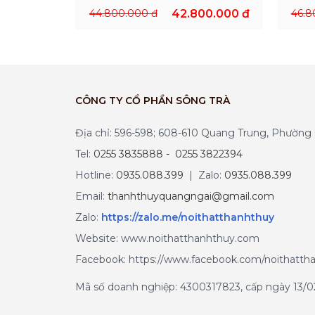
44.800.000 đ
42.800.000 đ
46.8
CÔNG TY CỔ PHẦN SÔNG TRÀ
Địa chỉ: 596-598; 608-610 Quang Trung, Phườn
Tel:
0255 3835888 - 0255 3822394
Hotline:
0935.088.399
| Zalo:
0935.088.399
Email:
thanhthuyquangngai@gmail.com
Zalo
:
https://zalo.me/noithatthanhthuy
Website: www.noithatthanhthuy.com
Facebook: https://www.facebook.com/noithatth
Mã số doanh nghiệp: 4300317823, cấp ngày 13/02