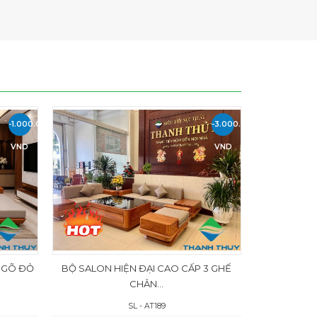
-1.000.000
-3.000.000
VND
VND
 GÕ ĐỎ
BỘ SALON HIỆN ĐẠI CAO CẤP 3 GHẾ
CHÂN...
SL - AT189