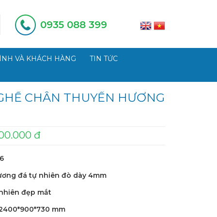
0935 088 399
ÌNH VÀ KHÁCH HÀNG
TIN TỨC
 GHẾ CHÂN THUYỀN HƯƠNG
00.000 đ
16
ương đá tự nhiên đò dày 4mm
nhiên đẹp mắt
2400*900*730 mm