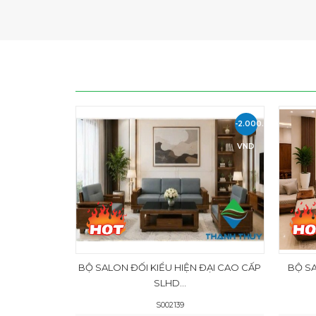
-2.000.000
VND
BỘ SALON ĐỐI KIỂU HIỆN ĐẠI CAO CẤP
BỘ SA
SLHD...
S002139