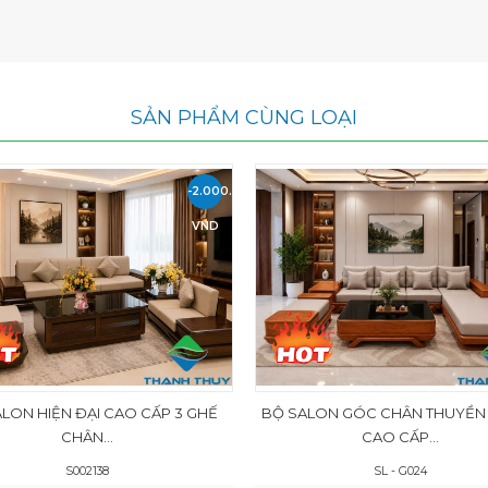
SẢN PHẨM CÙNG LOẠI
-2.000.000
VND
LON HIỆN ĐẠI CAO CẤP 3 GHẾ
BỘ SALON GÓC CHÂN THUYỀN
CHÂN...
CAO CẤP...
S002138
SL - G024