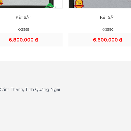
KÉT SẮT
KÉT SẮT
KKS59E
KKS56C
6.800.000 đ
6.600.000 đ
g Cẩm Thành, Tỉnh Quảng Ngãi