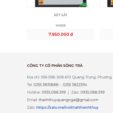
KÉT SẮT
KKS65E
7.950.000 đ
CÔNG TY CỔ PHẦN SÔNG TRÀ
Địa chỉ: 596-598; 608-610 Quang Trung, Phườn
Tel:
0255 3835888 - 0255 3822394
Hotline:
0935.088.399
| Zalo:
0935.088.399
Email:
thanhthuyquangngai@gmail.com
Zalo
:
https://zalo.me/noithatthanhthuy