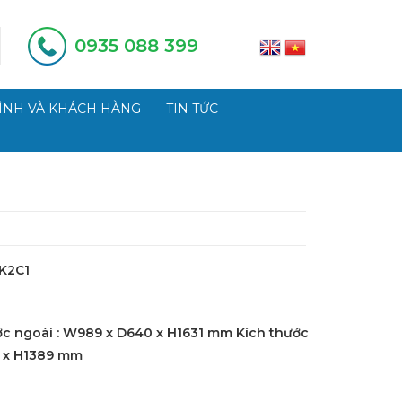
0935 088 399
ÌNH VÀ KHÁCH HÀNG
TIN TỨC
K2C1
ớc ngoài : W989 x D640 x H1631 mm Kích thước
 x H1389 mm