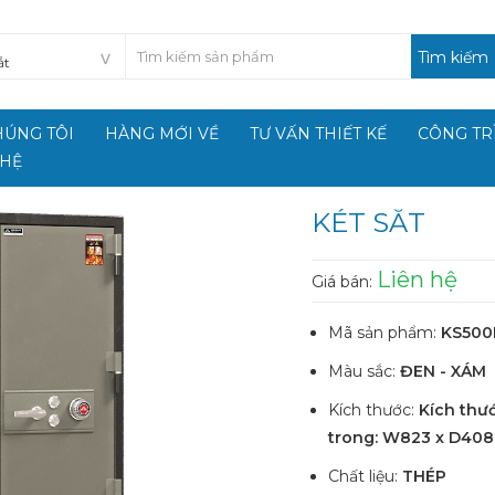
Tìm kiếm
HÚNG TÔI
HÀNG MỚI VỀ
TƯ VẤN THIẾT KẾ
CÔNG TR
 HỆ
KÉT SẮT
Liên hệ
Giá bán:
Mã sản phẩm:
KS500
Màu sắc:
ĐEN - XÁM
Kích thước:
Kích thư
trong: W823 x D408
Chất liệu:
THÉP