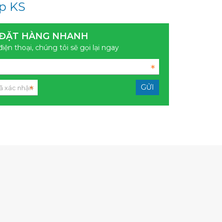
ấp KS
ĐẶT HÀNG NHANH
điện thoại, chúng tôi sẽ gọi lại ngay