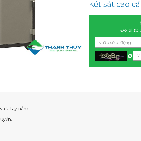
Két sắt cao c
Để lại số 
và 2 tay nắm.
huyển.