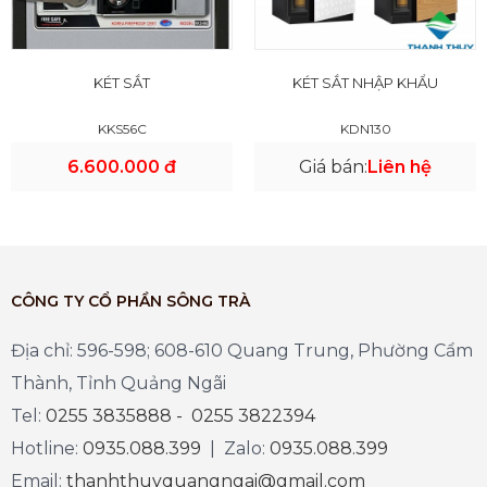
KÉT SẮT
KÉT SẮT NHẬP KHẨU
KKS56C
KDN130
6.600.000 đ
Giá bán:
Liên hệ
CÔNG TY CỔ PHẦN SÔNG TRÀ
Địa chỉ: 596-598; 608-610 Quang Trung, Phường Cẩm
Thành, Tỉnh Quảng Ngãi
Tel:
0255 3835888 - 0255 3822394
Hotline:
0935.088.399
| Zalo:
0935.088.399
Email:
thanhthuyquangngai@gmail.com