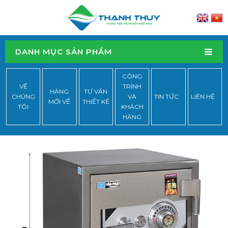
DANH MỤC SẢN PHẨM
CÔNG
VỀ
TRÌNH
HÀNG
TƯ VẤN
CHÚNG
VÀ
TIN TỨC
LIÊN HỆ
MỚI VỀ
THIẾT KẾ
TÔI
KHÁCH
HÀNG