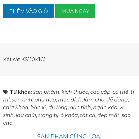
THÊM VÀO GIỎ
MUA NGAY
Két sắt KS110K1C1
Từ khóa:
sản phẩm
,
kích thước
,
cao cấp
,
có thể
,
tỉ
mỉ
,
sơn tĩnh
,
phù hợp
,
mục đích
,
làm cho
,
dễ dàng
,
chìa khóa
,
bản lề
,
di động
,
đặc tính
,
ngăn kéo
,
vệ
sinh
,
lau chùi
,
trang bị
,
ổ khóa
,
tất cả
,
đẹp mắt
,
sao
cho
SẢN PHẨM CÙNG LOẠI