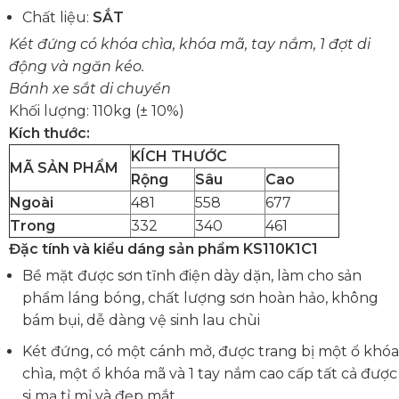
Chất liệu:
SẮT
Két đứng có khóa chìa, khóa mã, tay nắm, 1 đợt di
động và ngăn kéo.
Bánh xe sắt di chuyển
Khối lượng: 110kg (± 10%)
Kích thước:
KÍCH THƯỚC
MÃ SẢN PHẨM
Rộng
Sâu
Cao
Ngoài
481
558
677
Trong
332
340
461
Đặc tính và kiểu dáng sản phẩm KS110K1C1
Bề mặt được sơn tĩnh điện dày dặn, làm cho sản
phẩm láng bóng, chất lượng sơn hoàn hảo, không
bám bụi, dễ dàng vệ sinh lau chùi
Két đứng, có một cánh mở, được trang bị một ổ khóa
chìa, một ổ khóa mã và 1 tay nắm cao cấp tất cả được
si mạ tỉ mỉ và đẹp mắt