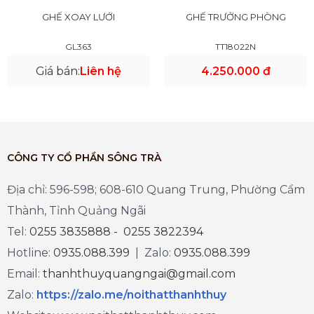
GHẾ XOAY LƯỚI
GHẾ TRƯỞNG PHÒNG
GL363
TT18022N
Giá bán:
Liên hệ
4.250.000 đ
CÔNG TY CỔ PHẦN SÔNG TRÀ
Địa chỉ: 596-598; 608-610 Quang Trung, Phường Cẩm
Thành, Tỉnh Quảng Ngãi
Tel:
0255 3835888 - 0255 3822394
Hotline:
0935.088.399
| Zalo:
0935.088.399
Email:
thanhthuyquangngai@gmail.com
Zalo
:
https://zalo.me/noithatthanhthuy