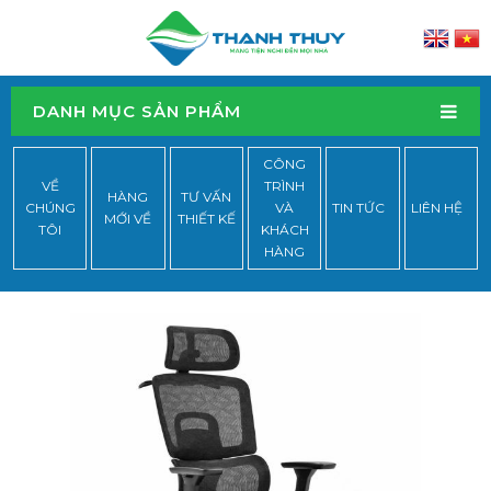
DANH MỤC SẢN PHẨM
CÔNG
VỀ
TRÌNH
HÀNG
TƯ VẤN
CHÚNG
VÀ
TIN TỨC
LIÊN HỆ
MỚI VỀ
THIẾT KẾ
TÔI
KHÁCH
HÀNG