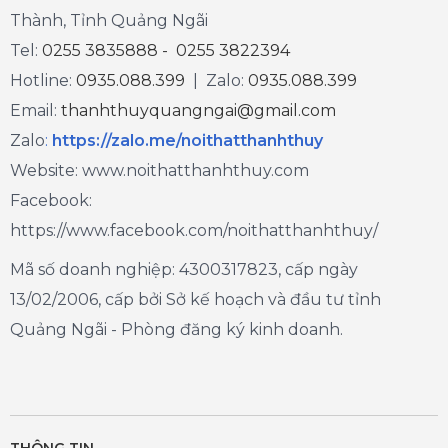
Thành, Tỉnh Quảng Ngãi
Tel:
0255 3835888 - 0255 3822394
Hotline:
0935.088.399
| Zalo:
0935.088.399
Email:
thanhthuyquangngai@gmail.com
Zalo
:
https://zalo.me/noithatthanhthuy
Website: www.noithatthanhthuy.com
Facebook:
https://www.facebook.com/noithatthanhthuy/
Mã số doanh nghiệp: 4300317823, cấp ngày
13/02/2006, cấp bởi Sở kế hoạch và đầu tư tỉnh
Quảng Ngãi - Phòng đăng ký kinh doanh.
THÔNG TIN