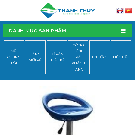
DANH MỤC SẢN PHẨM
CÔNG
VỀ
TRÌNH
HÀNG
TƯ VẤN
CHÚNG
VÀ
TIN TỨC
LIÊN HỆ
MỚI VỀ
THIẾT KẾ
TÔI
KHÁCH
HÀNG