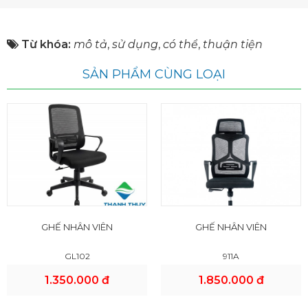
Từ khóa:
mô tả
,
sử dụng
,
có thể
,
thuận tiện
SẢN PHẨM CÙNG LOẠI
GHẾ NHÂN VIÊN
GHẾ NHÂN VIÊN
GL102
911A
1.350.000 đ
1.850.000 đ