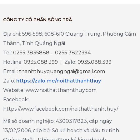
CÔNG TY CỔ PHẦN SÔNG TRÀ
Địa chỉ: 596-598; 608-610 Quang Trung, Phường Cẩm
Thành, Tỉnh Quảng Ngãi
Tel:
0255 3835888 - 0255 3822394
Hotline:
0935.088.399
| Zalo:
0935.088.399
Email:
thanhthuyquangngai@gmail.com
Zalo
:
https://zalo.me/noithatthanhthuy
Website: www.noithatthanhthuy.com
Facebook:
https://www.facebook.com/noithatthanhthuy/
Mã số doanh nghiệp: 4300317823, cấp ngày
13/02/2006, cấp bởi Sở kế hoạch và đầu tư tỉnh
Quảng Ngãi - Phòng đăng ký kinh doanh.