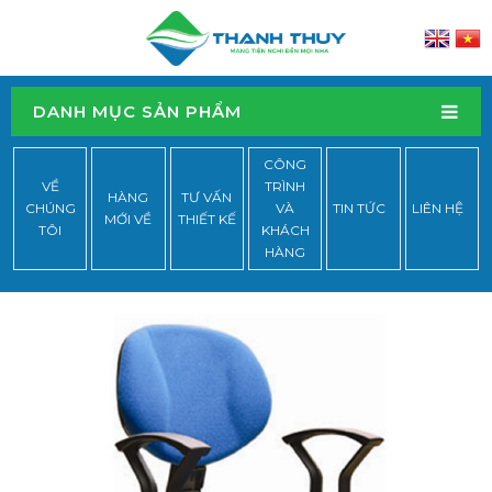
DANH MỤC SẢN PHẨM
CÔNG
VỀ
TRÌNH
HÀNG
TƯ VẤN
CHÚNG
VÀ
TIN TỨC
LIÊN HỆ
MỚI VỀ
THIẾT KẾ
TÔI
KHÁCH
HÀNG