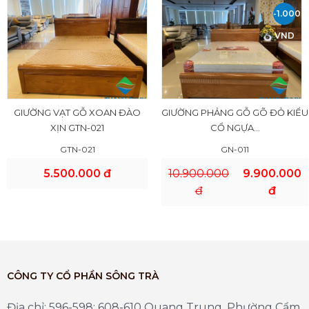
-1.000.
VND
GIƯỜNG VẠT GỖ XOAN ĐÀO
GIƯỜNG PHẢNG GỖ GÕ ĐỎ KIỂU
XỊN GTN-021
CỔ NGỰA...
GTN-021
GN-011
5.500.000 đ
10.900.000
9.900.000
đ
đ
CÔNG TY CỔ PHẦN SÔNG TRÀ
Địa chỉ: 596-598; 608-610 Quang Trung, Phường Cẩm