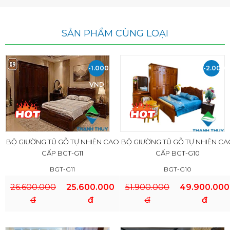
SẢN PHẨM CÙNG LOẠI
-1.000.000
-2.000.
VND
VND
BỘ GIƯỜNG TỦ GỖ TỰ NHIÊN CAO
BỘ GIƯỜNG TỦ GỖ TỰ NHIÊN CA
CẤP BGT-G11
CẤP BGT-G10
BGT-G11
BGT-G10
26.600.000
25.600.000
51.900.000
49.900.000
đ
đ
đ
đ