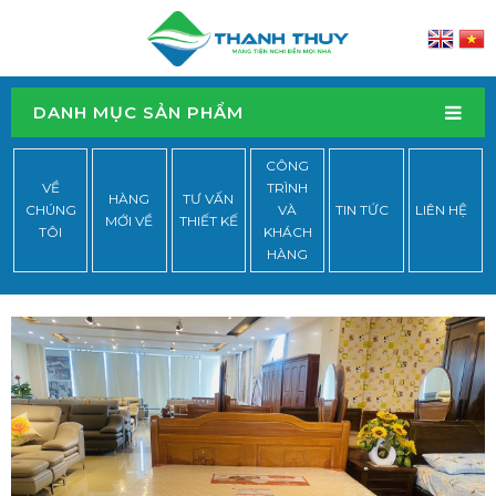
DANH MỤC SẢN PHẨM
CÔNG
VỀ
TRÌNH
HÀNG
TƯ VẤN
CHÚNG
VÀ
TIN TỨC
LIÊN HỆ
MỚI VỀ
THIẾT KẾ
TÔI
KHÁCH
HÀNG