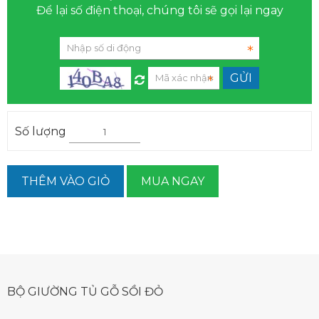
Để lại số điện thoại, chúng tôi sẽ gọi lại ngay
Số lượng
THÊM VÀO GIỎ
MUA NGAY
BỘ GIƯỜNG TỦ GỖ SỒI ĐỎ