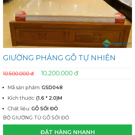
GIƯỜNG PHẢNG GỖ TỰ NHIÊN
10.200.000 đ
10.500.000 đ
Mã sản phẩm:
GSD048
Kích thước:
(1.6 * 2.0)M
Chất liệu:
GỖ SỒI ĐỎ
BỘ GIƯỜNG TỦ GỖ SỒI ĐỎ
ĐẶT HÀNG NHANH