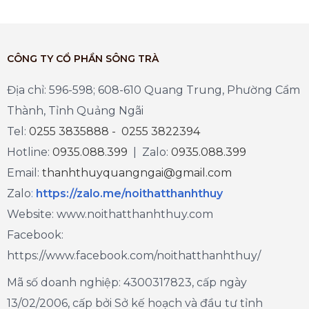
CÔNG TY CỔ PHẦN SÔNG TRÀ
Địa chỉ: 596-598; 608-610 Quang Trung, Phường Cẩm
Thành, Tỉnh Quảng Ngãi
Tel:
0255 3835888 - 0255 3822394
Hotline:
0935.088.399
| Zalo:
0935.088.399
Email:
thanhthuyquangngai@gmail.com
Zalo
:
https://zalo.me/noithatthanhthuy
Website: www.noithatthanhthuy.com
Facebook:
https://www.facebook.com/noithatthanhthuy/
Mã số doanh nghiệp: 4300317823, cấp ngày
13/02/2006, cấp bởi Sở kế hoạch và đầu tư tỉnh