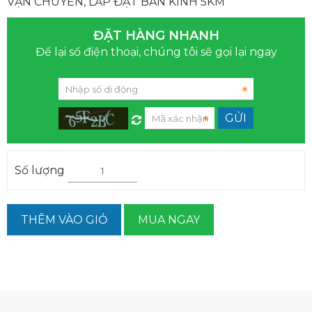
VẬN CHUYỂN, LẮP ĐẶT BÁN KÍNH 5KM
ĐẶT HÀNG NHANH
Để lại số điện thoại, chúng tôi sẽ gọi lại ngay
Số lượng
THÊM VÀO GIỎ
MUA NGAY