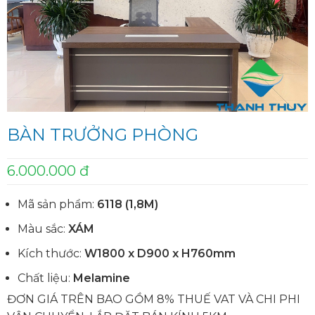
BÀN TRƯỞNG PHÒNG
6.000.000 đ
Mã sản phẩm:
6118 (1,8M)
Màu sắc:
XÁM
Kích thước:
W1800 x D900 x H760mm
Chất liệu:
Melamine
ĐƠN GIÁ TRÊN BAO GỒM 8% THUẾ VAT VÀ CHI PHI