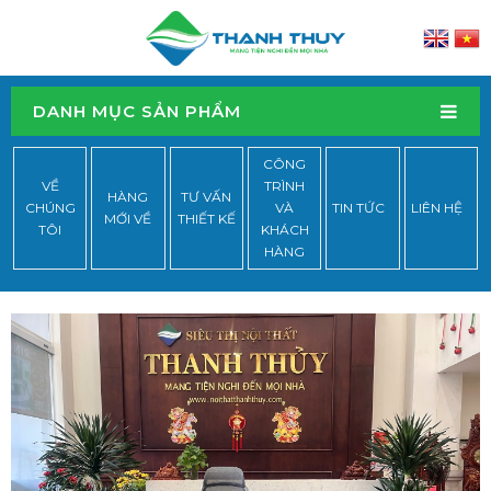
DANH MỤC SẢN PHẨM
CÔNG
VỀ
TRÌNH
HÀNG
TƯ VẤN
CHÚNG
VÀ
TIN TỨC
LIÊN HỆ
MỚI VỀ
THIẾT KẾ
TÔI
KHÁCH
HÀNG