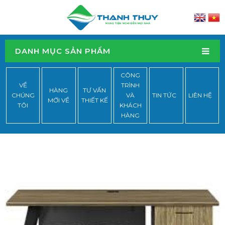
DANH MỤC SẢN PHẨM
CÔNG
VỀ
TRÌNH
HÀNG
TƯ VẤN
CHÚNG
VÀ
TIN TỨC
LIÊN HỆ
MỚI VỀ
THIẾT KẾ
TÔI
KHÁCH
HÀNG