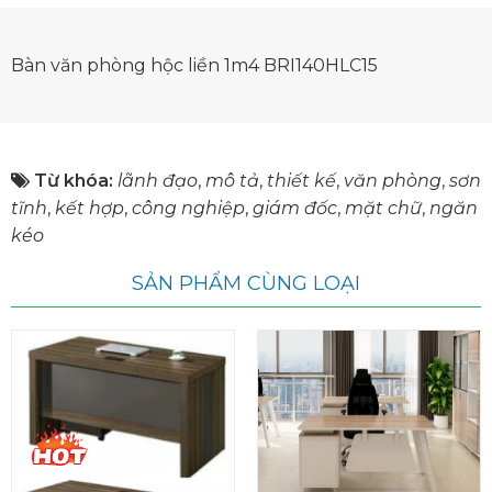
Bàn văn phòng hộc liền 1m4 BRI140HLC15
Từ khóa:
lãnh đạo
,
mô tả
,
thiết kế
,
văn phòng
,
sơn
tĩnh
,
kết hợp
,
công nghiệp
,
giám đốc
,
mặt chữ
,
ngăn
kéo
SẢN PHẨM CÙNG LOẠI