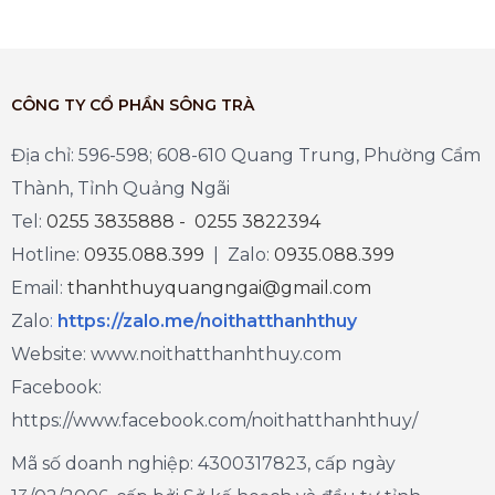
CÔNG TY CỔ PHẦN SÔNG TRÀ
Địa chỉ: 596-598; 608-610 Quang Trung, Phường Cẩm
Thành, Tỉnh Quảng Ngãi
Tel:
0255 3835888 - 0255 3822394
Hotline:
0935.088.399
| Zalo:
0935.088.399
Email:
thanhthuyquangngai@gmail.com
Zalo
:
https://zalo.me/noithatthanhthuy
Website: www.noithatthanhthuy.com
Facebook:
https://www.facebook.com/noithatthanhthuy/
Mã số doanh nghiệp: 4300317823, cấp ngày