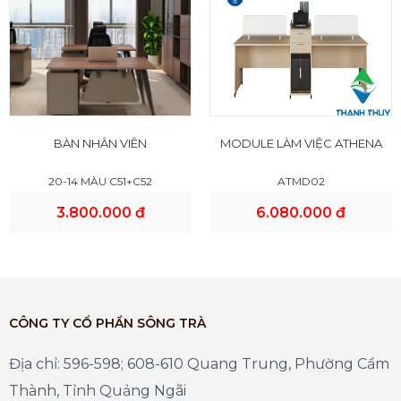
BÀN NHÂN VIÊN
MODULE LÀM VIỆC ATHENA
20-14 MÀU C51+C52
ATMD02
3.800.000 đ
6.080.000 đ
CÔNG TY CỔ PHẦN SÔNG TRÀ
Địa chỉ: 596-598; 608-610 Quang Trung, Phường Cẩm
Thành, Tỉnh Quảng Ngãi