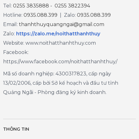
Tel:
0255 3835888 - 0255 3822394
Hotline:
0935.088.399
| Zalo:
0935.088.399
Email:
thanhthuyquangngai@gmail.com
Zalo
:
https://zalo.me/noithatthanhthuy
Website: www.noithatthanhthuy.com
Facebook:
https://www.facebook.com/noithatthanhthuy/
Mã số doanh nghiệp: 4300317823, cấp ngày
13/02/2006, cấp bởi Sở kế hoạch và đầu tư tỉnh
Quảng Ngãi - Phòng đăng ký kinh doanh.
THÔNG TIN