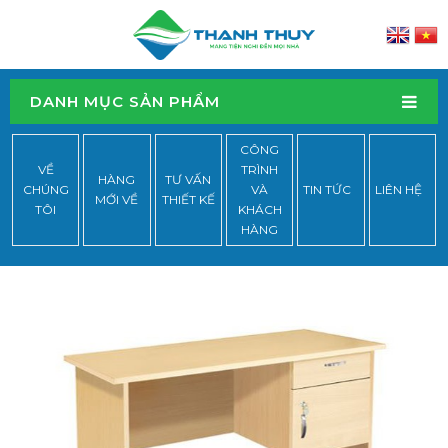
DANH MỤC SẢN PHẨM
CÔNG
VỀ
TRÌNH
HÀNG
TƯ VẤN
CHÚNG
VÀ
TIN TỨC
LIÊN HỆ
MỚI VỀ
THIẾT KẾ
TÔI
KHÁCH
HÀNG