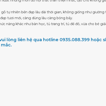
 sản xuất những món đồ nội thất thân thiện nhất, tạo cho không 
gỗ tự nhiên bền đẹp lâu dài thời gian, không giống như giường t
đẹp tươi mới, càng dùng lâu càng bóng bẩy.
ức năng khác như bàn học, tủ trang trí, tủ để đồ, vừa cho bé g
ui lòng liên hệ qua hotline 0935.088.399 hoặc
c mắc.