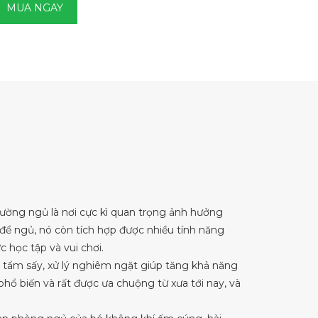
MUA NGAY
iường ngủ là nơi cực kì quan trọng ảnh hưởng
i để ngủ, nó còn tích hợp được nhiều tính năng
c học tập và vui chơi.
h tẩm sấy, xử lý nghiêm ngặt giúp tăng khả năng
phổ biến và rất được ưa chuộng từ xưa tới nay, và