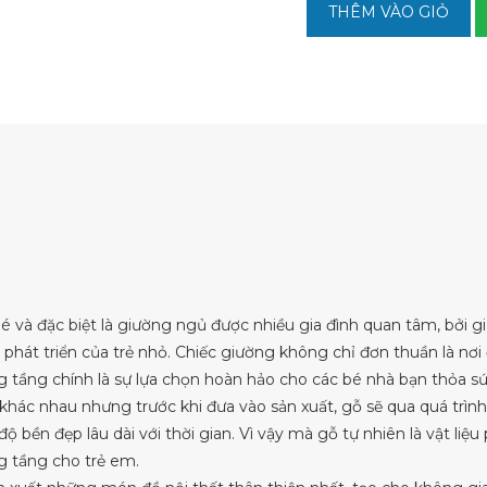
THÊM VÀO GIỎ
é và đặc biệt là giường ngủ được nhiều gia đình quan tâm, bởi g
ình phát triển của trẻ nhỏ. Chiếc giường không chỉ đơn thuần là nơ
ng tầng chính là sự lựa chọn hoàn hảo cho các bé nhà bạn thỏa sứ
 khác nhau nhưng trước khi đưa vào sản xuất, gỗ sẽ qua quá trìn
ền đẹp lâu dài với thời gian. Vì vậy mà gỗ tự nhiên là vật liệu 
g tầng cho trẻ em.