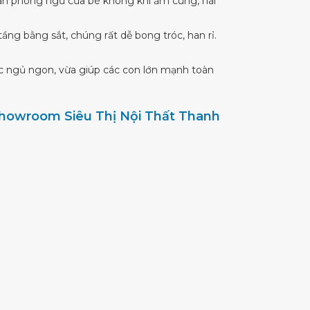
gian phòng ngủ của bé không khí ấm cúng, hài
ầng bằng sắt, chúng rất dễ bong tróc, han rỉ.
iấc ngủ ngon, vừa giúp các con lớn mạnh toàn
 showroom Siêu Thị Nội Thất Thanh