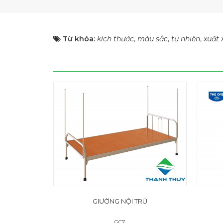
Từ khóa:
kích thước
,
màu sắc
,
tự nhiên
,
xuất 
GIƯỜNG NỘI TRÚ
GC7