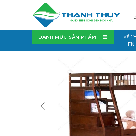
DANH MỤC SẢN PHẨM
VỀ C
LIÊN