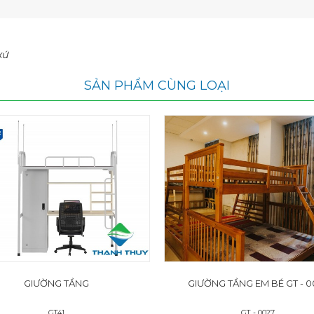
xứ
SẢN PHẨM CÙNG LOẠI
GIƯỜNG TẦNG
GIƯỜNG TẦNG EM BÉ GT - 0
GT41
GT - 0027