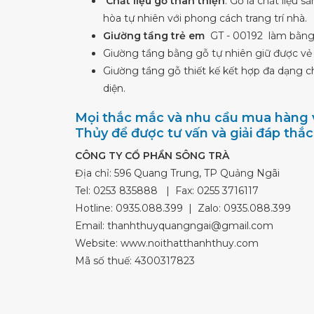
Chất liệu gỗ thân thiện
: Gỗ là chất liệu
hòa tự nhiên với phong cách trang trí nhà.
Giường tầng trẻ em
GT - 00192 làm bằng 
Giường tầng bằng gỗ tự nhiên giữ được vẻ 
Giường tầng gỗ thiết kế kết hợp đa dạng ch
diện.
Mọi thắc mắc và nhu cầu mua hàng v
Thủy để được tư vấn và giải đáp thắ
CÔNG TY CỔ PHẦN SÔNG TRÀ
Địa chỉ: 596 Quang Trung, TP Quảng Ngãi
Tel:
0253 835888
| Fax: 0255 3716117
Hotline:
0935.088.399
| Zalo:
0935.088.399
Email:
thanhthuyquangngai@gmail.com
Website: www.noithatthanhthuy.com
Mã số thuế: 4300317823