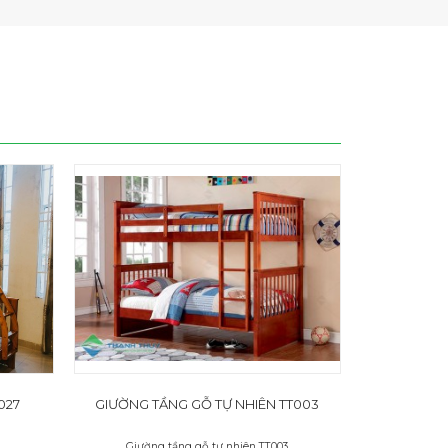
027
GIƯỜNG TẦNG GỖ TỰ NHIÊN TT003
Giường tầng gỗ tự nhiên TT003