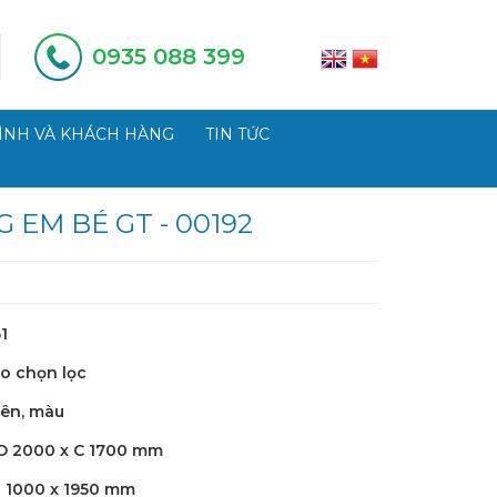
0935 088 399
ÌNH VÀ KHÁCH HÀNG
TIN TỨC
 EM BÉ GT - 00192
1
o chọn lọc
iên, màu
 D 2000 x C 1700 mm
:
1000 x 1950 mm