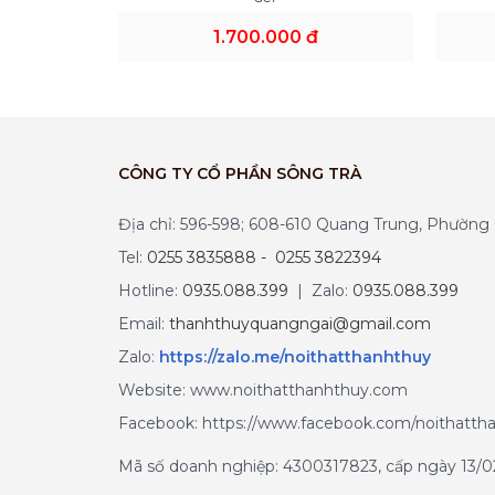
1.700.000 đ
CÔNG TY CỔ PHẦN SÔNG TRÀ
Địa chỉ: 596-598; 608-610 Quang Trung, Phườn
Tel:
0255 3835888 - 0255 3822394
Hotline:
0935.088.399
| Zalo:
0935.088.399
Email:
thanhthuyquangngai@gmail.com
Zalo
:
https://zalo.me/noithatthanhthuy
Website: www.noithatthanhthuy.com
Facebook: https://www.facebook.com/noithatth
Mã số doanh nghiệp: 4300317823, cấp ngày 13/02