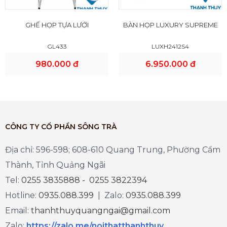
GHẾ HỌP TỰA LƯỚI
BÀN HỌP LUXURY SUPREME
GL433
LUXH2412S4
980.000 đ
6.950.000 đ
CÔNG TY CỔ PHẦN SÔNG TRÀ
Địa chỉ: 596-598; 608-610 Quang Trung, Phường Cẩm
Thành, Tỉnh Quảng Ngãi
Tel:
0255 3835888 - 0255 3822394
Hotline:
0935.088.399
| Zalo:
0935.088.399
Email:
thanhthuyquangngai@gmail.com
Zalo
:
https://zalo.me/noithatthanhthuy