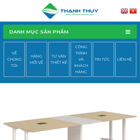
DANH MỤC SẢN PHẨM
CÔNG
VỀ
TRÌNH
HÀNG
TƯ VẤN
CHÚNG
VÀ
TIN TỨC
LIÊN HỆ
MỚI VỀ
THIẾT KẾ
TÔI
KHÁCH
HÀNG