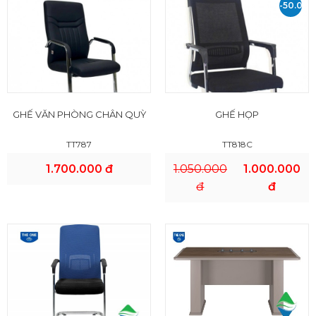
-50.000
VND
GHẾ VĂN PHÒNG CHÂN QUỲ
GHẾ HỌP
TT787
TT818C
1.700.000 đ
1.050.000
1.000.000
đ
đ