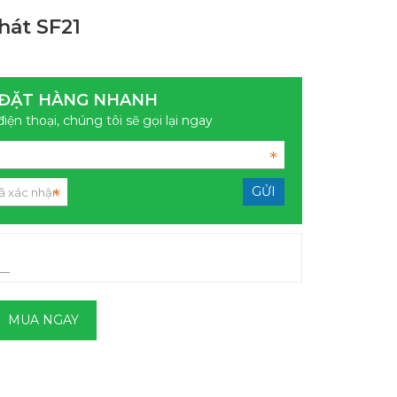
hát SF21
ĐẶT HÀNG NHANH
điện thoại, chúng tôi sẽ gọi lại ngay
MUA NGAY