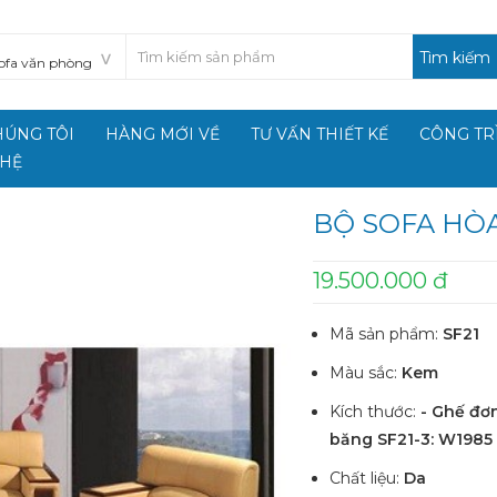
Tìm kiếm
HÚNG TÔI
HÀNG MỚI VỀ
TƯ VẤN THIẾT KẾ
CÔNG TR
 HỆ
BỘ SOFA HÒA
19.500.000 đ
Mã sản phẩm:
SF21
Màu sắc:
Kem
Kích thước:
- Ghế đơ
băng SF21-3: W1985
Chất liệu:
Da