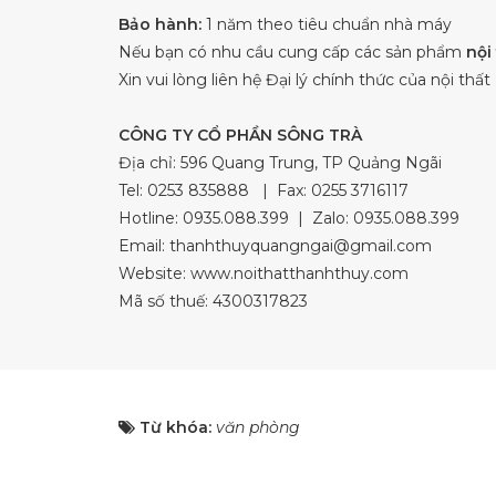
Bảo hành:
1 năm theo tiêu chuẩn nhà máy
Nếu bạn có nhu cầu cung cấp các sản phẩm
nội
Xin vui lòng liên hệ Đại lý chính thức của nội th
CÔNG TY CỔ PHẦN SÔNG TRÀ
Địa chỉ: 596 Quang Trung, TP Quảng Ngãi
Tel:
0253 835888
| Fax: 0255 3716117
Hotline:
0935.088.399
| Zalo:
0935.088.399
Email:
thanhthuyquangngai@gmail.com
Website: www.noithatthanhthuy.com
Mã số thuế: 4300317823
Từ khóa:
văn phòng