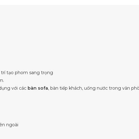
trí tạo phom sang trọng
m.
dụng với các
bàn sofa
, bàn tiếp khách, uống nước trong văn ph
m
ên ngoài