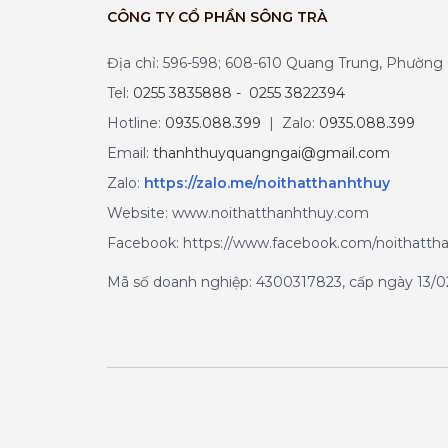
CÔNG TY CỔ PHẦN SÔNG TRÀ
Địa chỉ: 596-598; 608-610 Quang Trung, Phườn
Tel:
0255 3835888 - 0255 3822394
Hotline:
0935.088.399
| Zalo:
0935.088.399
Email:
thanhthuyquangngai@gmail.com
Zalo
:
https://zalo.me/noithatthanhthuy
Website: www.noithatthanhthuy.com
Facebook: https://www.facebook.com/noithatth
Mã số doanh nghiệp: 4300317823, cấp ngày 13/02