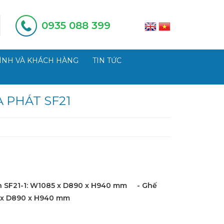
0935 088 399
ÌNH VÀ KHÁCH HÀNG
TIN TỨC
 PHÁT SF21
n SF21-1: W1085 x D890 x H940 mm - Ghế
 x D890 x H940 mm