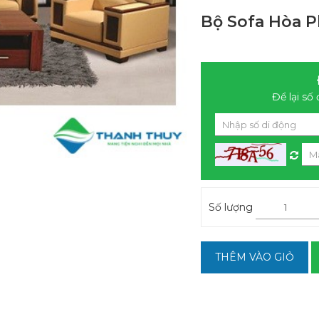
Bộ Sofa Hòa P
Để lại số 
Số lượng
THÊM VÀO GIỎ