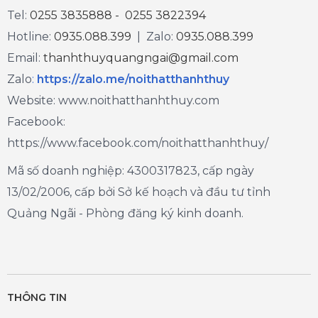
Tel:
0255 3835888 - 0255 3822394
Hotline:
0935.088.399
| Zalo:
0935.088.399
Email:
thanhthuyquangngai@gmail.com
Zalo
:
https://zalo.me/noithatthanhthuy
Website: www.noithatthanhthuy.com
Facebook:
https://www.facebook.com/noithatthanhthuy/
Mã số doanh nghiệp: 4300317823, cấp ngày
13/02/2006, cấp bởi Sở kế hoạch và đầu tư tỉnh
Quảng Ngãi - Phòng đăng ký kinh doanh.
THÔNG TIN