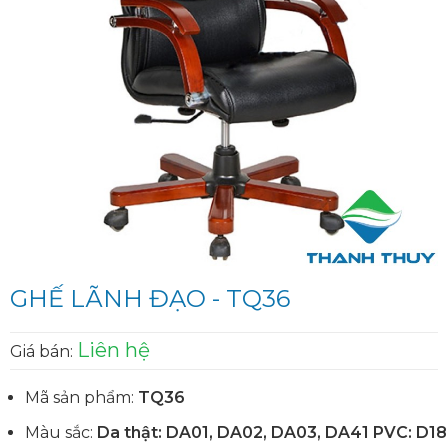
GHẾ LÃNH ĐẠO - TQ36
Liên hệ
Giá bán:
Mã sản phẩm:
TQ36
Màu sắc:
Da thật: DA01, DA02, DA03, DA41 PVC: D18