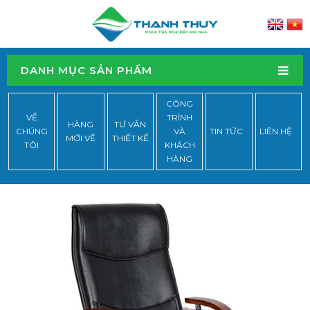
DANH MỤC SẢN PHẨM
CÔNG
VỀ
TRÌNH
HÀNG
TƯ VẤN
CHÚNG
VÀ
TIN TỨC
LIÊN HỆ
MỚI VỀ
THIẾT KẾ
TÔI
KHÁCH
HÀNG