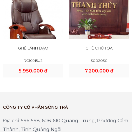
GHẾ LÃNH ĐẠO
GHẾ CHỦ TỌA
RC10915U2
S002030
5.950.000 đ
7.200.000 đ
CÔNG TY CỔ PHẦN SÔNG TRÀ
Địa chỉ: 596-598; 608-610 Quang Trung, Phường Cẩm
Thành, Tỉnh Quảng Ngãi