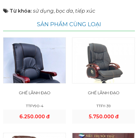
Từ khóa:
sử dụng
,
bọc da
,
tiếp xúc
SẢN PHẨM CÙNG LOẠI
GHẾ LÃNH ĐẠO
GHẾ LÃNH ĐẠO
TTFY90-4
TTFY-39
6.250.000 đ
5.750.000 đ