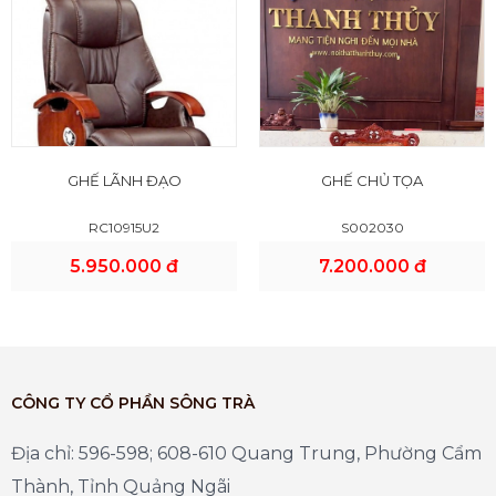
GHẾ LÃNH ĐẠO
GHẾ CHỦ TỌA
RC10915U2
S002030
5.950.000 đ
7.200.000 đ
CÔNG TY CỔ PHẦN SÔNG TRÀ
Địa chỉ: 596-598; 608-610 Quang Trung, Phường Cẩm
Thành, Tỉnh Quảng Ngãi