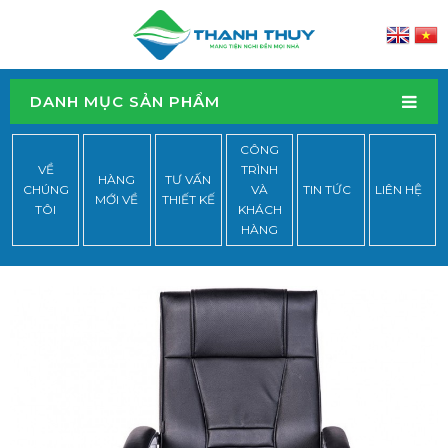
DANH MỤC SẢN PHẨM
CÔNG
VỀ
TRÌNH
HÀNG
TƯ VẤN
CHÚNG
VÀ
TIN TỨC
LIÊN HỆ
MỚI VỀ
THIẾT KẾ
TÔI
KHÁCH
HÀNG