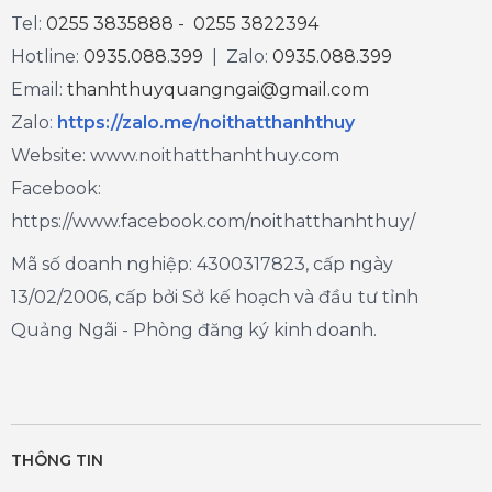
Tel:
0255 3835888 - 0255 3822394
Hotline:
0935.088.399
| Zalo:
0935.088.399
Email:
thanhthuyquangngai@gmail.com
Zalo
:
https://zalo.me/noithatthanhthuy
Website: www.noithatthanhthuy.com
Facebook:
https://www.facebook.com/noithatthanhthuy/
Mã số doanh nghiệp: 4300317823, cấp ngày
13/02/2006, cấp bởi Sở kế hoạch và đầu tư tỉnh
Quảng Ngãi - Phòng đăng ký kinh doanh.
THÔNG TIN