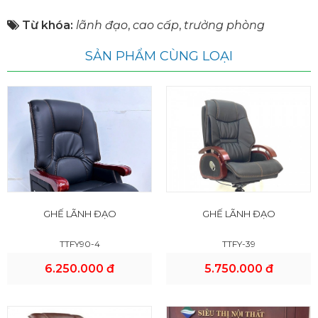
Từ khóa:
lãnh đạo
,
cao cấp
,
trưởng phòng
SẢN PHẨM CÙNG LOẠI
GHẾ LÃNH ĐẠO
GHẾ LÃNH ĐẠO
TTFY90-4
TTFY-39
6.250.000 đ
5.750.000 đ