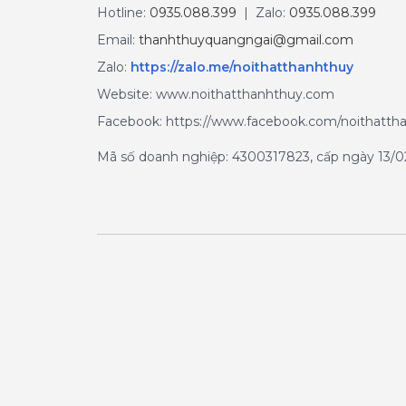
Hotline:
0935.088.399
| Zalo:
0935.088.399
Email:
thanhthuyquangngai@gmail.com
Zalo
:
https://zalo.me/noithatthanhthuy
Website: www.noithatthanhthuy.com
Facebook: https://www.facebook.com/noithatth
Mã số doanh nghiệp: 4300317823, cấp ngày 13/02