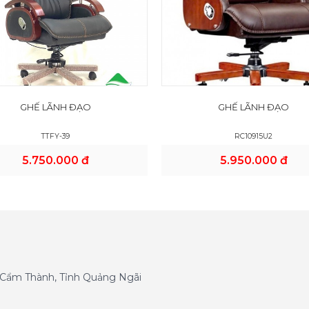
GHẾ LÃNH ĐẠO
GHẾ LÃNH ĐẠO
TTFY-39
RC10915U2
5.750.000 đ
5.950.000 đ
g Cẩm Thành, Tỉnh Quảng Ngãi