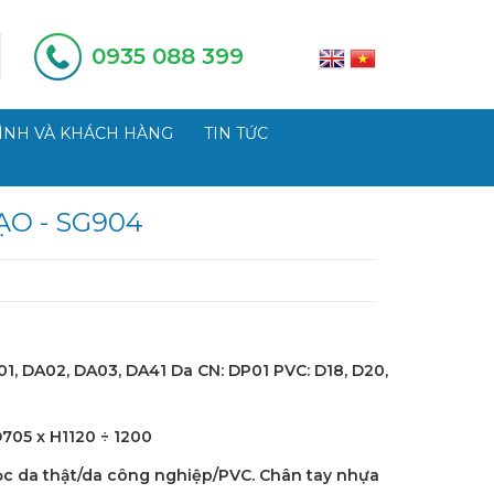
0935 088 399
ÌNH VÀ KHÁCH HÀNG
TIN TỨC
O - SG904
01, DA02, DA03, DA41 Da CN: DP01 PVC: D18, D20,
705 x H1120 ÷ 1200
c da thật/da công nghiệp/PVC. Chân tay nhựa