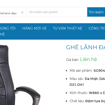
Tìm kiếm
HÚNG TÔI
HÀNG MỚI VỀ
TƯ VẤN THIẾT KẾ
CÔNG TR
 HỆ
GHẾ LÃNH ĐẠ
Liên hệ
Giá bán:
Mã sản phẩm:
SG904
Màu sắc:
Da thật: DA
D21, D41
Kích thước:
W660 x D
Chất liệu:
Đệm tựa bọ