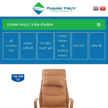
DANH MỤC SẢN PHẨM
CÔNG
VỀ
TRÌNH
HÀNG
TƯ VẤN
CHÚNG
VÀ
TIN TỨC
LIÊN HỆ
MỚI VỀ
THIẾT KẾ
TÔI
KHÁCH
HÀNG