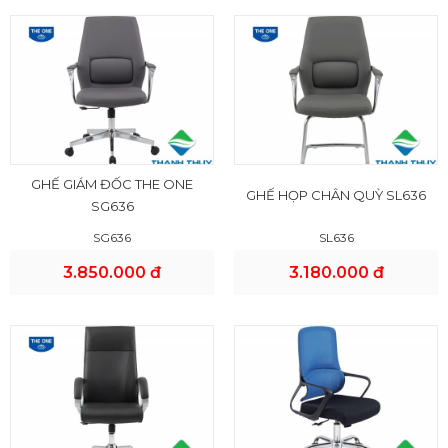
GHẾ GIÁM ĐỐC THE ONE
GHẾ HỌP CHÂN QUỲ SL636
SG636
SG636
SL636
3.850.000 đ
3.180.000 đ