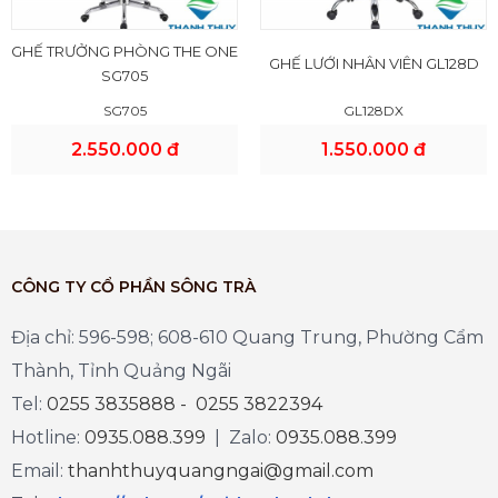
GHẾ TRƯỞNG PHÒNG THE ONE
GHẾ LƯỚI NHÂN VIÊN GL128D
SG705
SG705
GL128DX
2.550.000 đ
1.550.000 đ
CÔNG TY CỔ PHẦN SÔNG TRÀ
Địa chỉ: 596-598; 608-610 Quang Trung, Phường Cẩm
Thành, Tỉnh Quảng Ngãi
Tel:
0255 3835888 - 0255 3822394
Hotline:
0935.088.399
| Zalo:
0935.088.399
Email:
thanhthuyquangngai@gmail.com