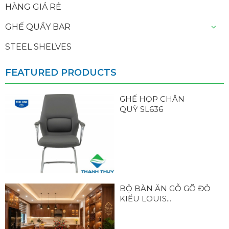
HÀNG GIÁ RẺ
GHẾ QUẦY BAR
STEEL SHELVES
FEATURED PRODUCTS
GHẾ HỌP CHÂN
QUỲ SL636
BỘ BÀN ĂN GỖ GÕ ĐỎ
KIỂU LOUIS...