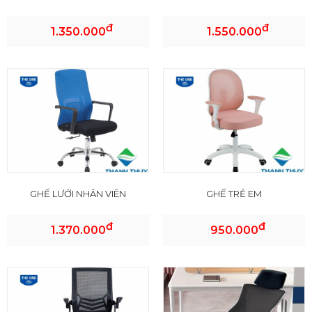
đ
đ
1.350.000
1.550.000
GHẾ LƯỚI NHÂN VIÊN
GHẾ TRẺ EM
đ
đ
1.370.000
950.000