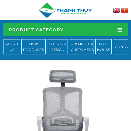
PRODUCT CATEGORY
ABOUT
NEW
INTERIOR
PROJECTS &
NICE
CONTAC
US
PRODUCTS
DESIGN
CUSTOMERS
HOUSE