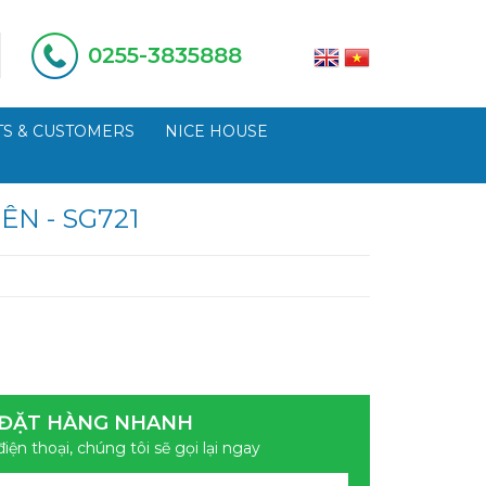
0255-3835888
S & CUSTOMERS
NICE HOUSE
ÊN - SG721
ĐẶT HÀNG NHANH
điện thoại, chúng tôi sẽ gọi lại ngay