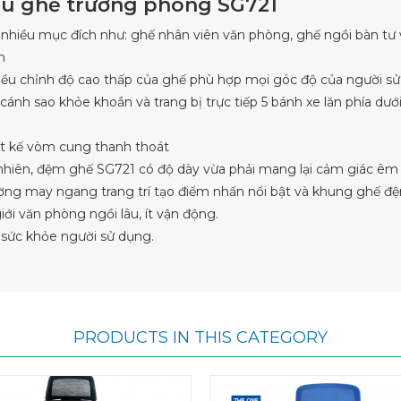
iệu ghế trưởng phòng SG721
 nhiều mục đích như: ghế nhân viên văn phòng, ghế ngồi bàn tư v
n
điều chỉnh độ cao thấp của ghế phù hợp mọi góc độ của người s
 cánh sao khỏe khoắn và trang bị trực tiếp 5 bánh xe lăn phía dưới
ết kế vòm cung thanh thoát
 nhiên, đệm
ghế SG721
có độ dày vừa phải mang lại cảm giác êm 
ờng may ngang trang trí tạo điểm nhấn nổi bật và khung ghế đệm
ới văn phòng ngồi lâu, ít vận động.
 sức khỏe người sử dụng.
PRODUCTS IN THIS CATEGORY