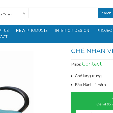
Search
T US
NEW PRODUCTS
INTERIOR DESIGN
PROJECT
ACT
GHẾ NHÂN VI
Contact
Price:
Ghế lưng trung
Bảo Hành : 1 năm
Để lại số 