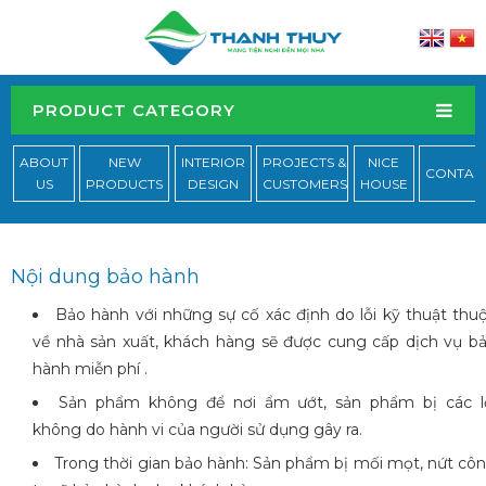
PRODUCT CATEGORY
ABOUT
NEW
INTERIOR
PROJECTS &
NICE
CONTAC
US
PRODUCTS
DESIGN
CUSTOMERS
HOUSE
Nội dung bảo hành
Bảo hành với những sự cố xác định do lỗi kỹ thuật thu
về nhà sản xuất, khách hàng sẽ được cung cấp dịch vụ b
hành miễn phí .
Sản phẩm không để nơi ẩm ướt, sản phẩm bị các l
không do hành vi của người sử dụng gây ra.
Trong thời gian bảo hành: Sản phẩm bị mối mọt, nứt cô