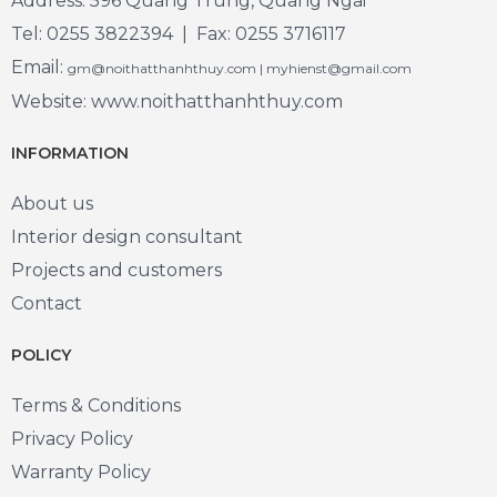
Address: 596 Quang Trung, Quang Ngai
Tel: 0255 3822394 | Fax: 0255 3716117
Email:
gm@noithatthanhthuy.com | myhienst@gmail.com
Website: www.noithatthanhthuy.com
INFORMATION
About us
Interior design consultant
Projects and customers
Contact
POLICY
Terms & Conditions
Privacy Policy
Warranty Policy