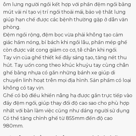
ôm lưng người ngồi kết hợp với phần đệm ngồi bằng
mút vải nỉ tạo vị trí ngồi thoải mái, bảo vệ thắt lưng
giúp hạn chế được các bệnh thường gặp ở dân văn
phòng.
Đệm ngồi rộng, đệm bọc vừa phải không tạo cảm
giác hầm nóng, bí bách khi ngồi lâu, phần mép ghế
còn được vát cong giảm co cơ, tê chân khi ngồi.
Tay vịn của ghế thiết kế đầy sáng tạo, tăng nét thu
hút. Tay uốn cong theo khúc khuỷu tay cùng chân
ghế bằng nhựa có gắn những bánh xe giúp di
chuyển linh hoạt trên mọi địa hình. Sản phẩm có loại
không có tay vịn.
Ghế có bộ điều khiển nâng hạ được gắn trực tiếp vào
đáy đệm ngồi, giúp thay đổi độ cao sao cho phù hợp
nhất với
bàn làm việc
cũng như dáng người sử dụng
Có thể tăng chỉnh ghế từ 855mm đến độ cao
980mm.