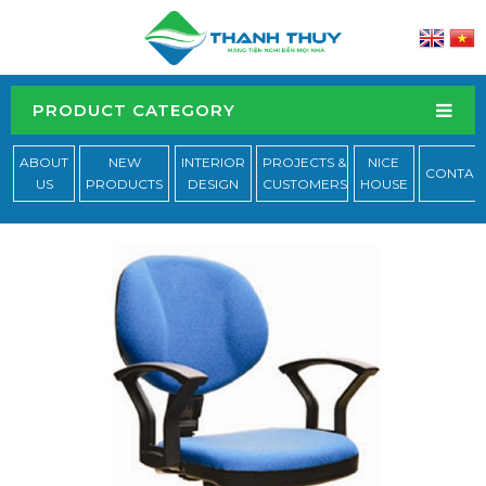
PRODUCT CATEGORY
ABOUT
NEW
INTERIOR
PROJECTS &
NICE
CONTAC
US
PRODUCTS
DESIGN
CUSTOMERS
HOUSE