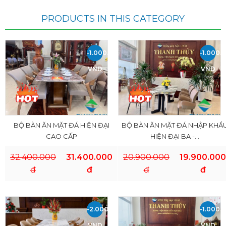
PRODUCTS IN THIS CATEGORY
-1.000.000
-1.000.
VND
VND
BỘ BÀN ĂN MẶT ĐÁ HIỆN ĐẠI
BỘ BÀN ĂN MẶT ĐÁ NHẬP KHẨ
CAO CẤP
HIỆN ĐẠI BA -...
32.400.000
31.400.000
20.900.000
19.900.000
đ
đ
đ
đ
-2.000.000
-1.000.
VND
VND