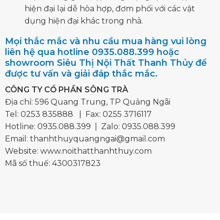
hiện đại lại dễ hòa hợp, đơm phối với các vật
dụng hiện đại khác trong nhà.
Mọi thắc mắc và nhu cầu mua hàng vui lòng
liên hệ qua hotline 0935.088.399 hoặc
showroom Siêu Thị Nội Thất Thanh Thủy để
được tư vấn và giải đáp thắc mắc.
CÔNG TY CỔ PHẦN SÔNG TRÀ
Địa chỉ: 596 Quang Trung, TP Quảng Ngãi
Tel:
0253 835888
| Fax: 0255 3716117
Hotline:
0935.088.399
| Zalo:
0935.088.399
Email:
thanhthuyquangngai@gmail.com
Website: www.noithatthanhthuy.com
Mã số thuế: 4300317823