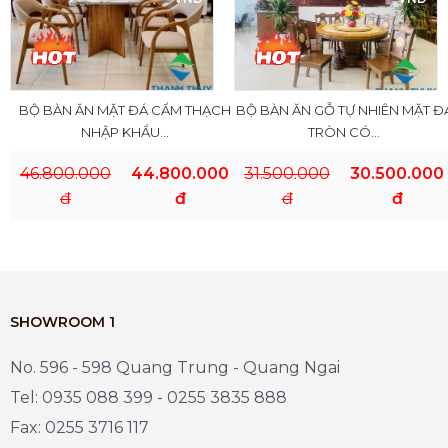
BỘ BÀN ĂN MẶT ĐÁ CẨM THẠCH
BỘ BÀN ĂN GỖ TỰ NHIÊN MẶT Đ
NHẬP KHẨU...
TRÒN CÓ...
46.800.000
44.800.000
31.500.000
30.500.000
đ
đ
đ
đ
SHOWROOM 1
No. 596 - 598 Quang Trung - Quang Ngai
Tel: 0935 088 399 - 0255 3835 888
Fax: 0255 3716 117