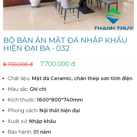
BỘ BÀN ĂN MẶT ĐÁ NHẬP KHẨU
HIỆN ĐẠI BA - 032
7.700.000 đ
8.700.000 đ
Chất liệu:
Mặt đá Ceramic
, chân thép sơn tĩnh điện
Màu sắc:
Ghi chì
Kích thước:
1600*800*740mm
Phong cách:
Nội thất hiện đại
Xuất xứ:
Nhập khẩu
Bảo hành:
01 năm