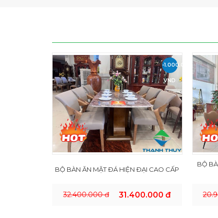
-1.000.000
VND
BỘ BÀ
BỘ BÀN ĂN MẶT ĐÁ HIỆN ĐẠI CAO CẤP
32.400.000 đ
31.400.000 đ
20.