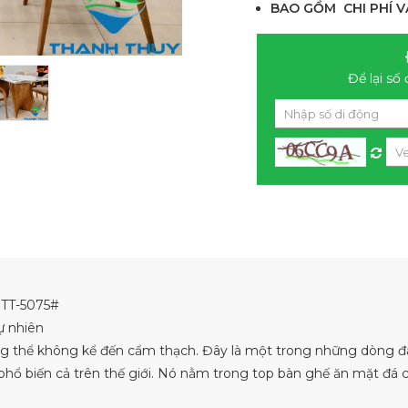
BAO GỒM CHI PHÍ V
Để lại số 
TT-5075#
ự nhiên
 thể không kể đến cẩm thạch. Đây là một trong những dòng đá
ổ biến cả trên thế giới. Nó nằm trong top bàn ghế ăn mặt đá ca