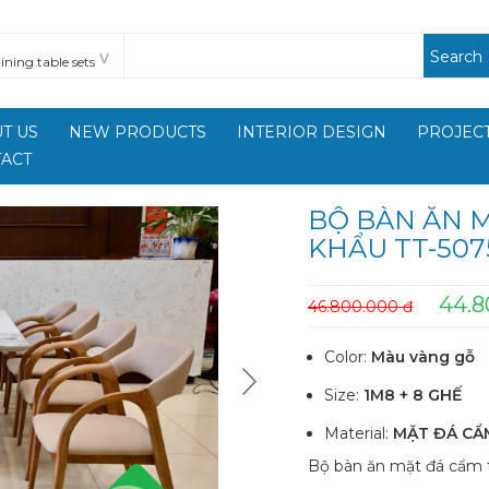
Search
T US
NEW PRODUCTS
INTERIOR DESIGN
PROJECT
ACT
BỘ BÀN ĂN 
KHẨU TT-507
44.8
46.800.000 đ
Color:
Màu vàng gỗ
Size:
1M8 + 8 GHẾ
Material:
MẶT ĐÁ CẨ
Bộ bàn ăn mặt đá cẩm 