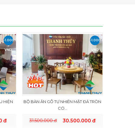
-1.000.000
-1.000.000
VND
VND
U HIỆN
BỘ BÀN ĂN GỖ TỰ NHIÊN MẶT ĐÁ TRÒN
CÓ...
0 đ
31.500.000 đ
30.500.000 đ