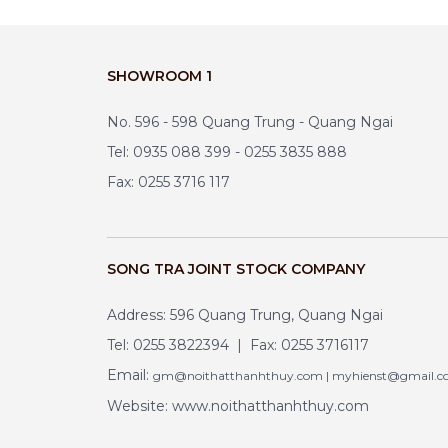
SHOWROOM 1
No. 596 - 598 Quang Trung - Quang Ngai
Tel: 0935 088 399 - 0255 3835 888
Fax: 0255 3716 117
SONG TRA JOINT STOCK COMPANY
Address: 596 Quang Trung, Quang Ngai
Tel: 0255 3822394 | Fax: 0255 3716117
Email:
gm@noithatthanhthuy.com | myhienst@gmail.
Website: www.noithatthanhthuy.com