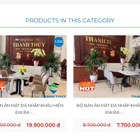
PRODUCTS IN THIS CATEGORY
-1.000.000
VND
N ĂN MẶT ĐÁ NHẬP KHẨU HIỆN
BỘ BÀN ĂN MẶT ĐÁ NHẬP KHẨ
ĐẠI BA -...
ĐẠI BA -...
900.000 đ
19.900.000 đ
8.700.000 đ
7.700.00