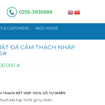
0255-3835888
S & CUSTOMERS
NICE HOUSE
MẶT ĐÁ CẨM THẠCH NHẬP
5#
00.000 đ
M THẠCH KẾT HỢP 100% GỖ TỰ NHIÊN
thạch kết hợp 100% gỗ tự nhiên