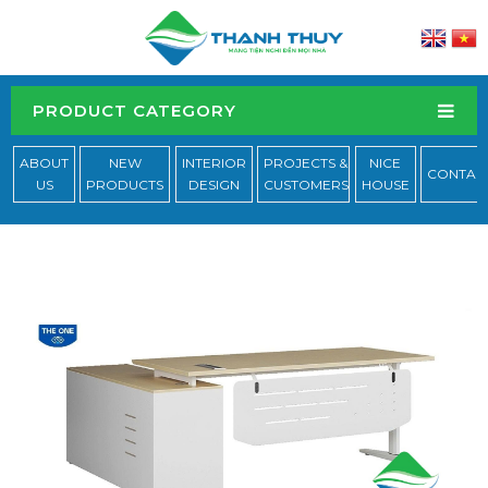
PRODUCT CATEGORY
ABOUT
NEW
INTERIOR
PROJECTS &
NICE
CONTAC
US
PRODUCTS
DESIGN
CUSTOMERS
HOUSE