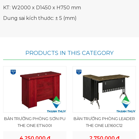
KT: W2000 x D1450 x H750 mm
Dung sai kích thước: ± 5 (mm)
PRODUCTS IN THIS CATEGORY
BÀN TRƯỞNG PHÒNG SƠN PU
BÀN TRƯỞNG PHÒNG LEADER
THE ONE ET1400I
THE ONE LE160C12
4.250.000 đ
2.750.000 đ