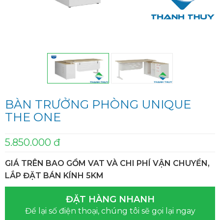
BÀN TRƯỞNG PHÒNG UNIQUE
THE ONE
5.850.000 đ
GIÁ TRÊN BAO GỒM VAT VÀ CHI PHÍ VẬN CHUYỂN,
LẮP ĐẶT BÁN KÍNH 5KM
ĐẶT HÀNG NHANH
Để lại số điện thoại, chúng tôi sẽ gọi lại ngay