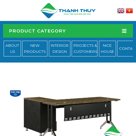
PRODUCT CATEGORY
ABOUT
NEW
INTERIOR
PROJECTS &
NICE
CONTAC
US
PRODUCTS
DESIGN
CUSTOMERS
HOUSE