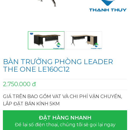
BÀN TRƯỞNG PHÒNG LEADER
THE ONE LE160C12
2.750.000 đ
GIÁ TRÊN BAO GỒM VAT VÀ CHI PHÍ VẬN CHUYỂN,
LẮP ĐẶT BÁN KÍNH 5KM
ĐẶT HÀNG NHANH
Để lại số điện thoại, chúng tôi sẽ gọi lại ngay