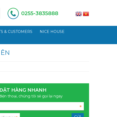
0255-3835888
S & CUSTOMERS
NICE HOUSE
IÊN
ĐẶT HÀNG NHANH
điện thoại, chúng tôi sẽ gọi lại ngay