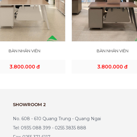
BÀN NHÂN VIÊN
BÀN NHÂN VIÊN
3.800.000 đ
3.800.000 đ
SHOWROOM 2
No. 608 - 610 Quang Trung - Quang Ngai
Tel: 0935 088 399 - 0255 3835 888
Fax: 0255 371 6117