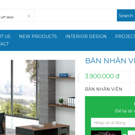
Search
T US
NEW PRODUCTS
INTERIOR DESIGN
PROJECT
ACT
BÀN NHÂN V
3.900.000 đ
BÀN NHÂN VIÊN
Để lại số 