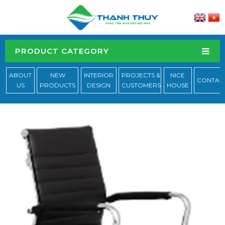
PRODUCT CATEGORY
ABOUT
NEW
INTERIOR
PROJECTS &
NICE
CONTAC
US
PRODUCTS
DESIGN
CUSTOMERS
HOUSE