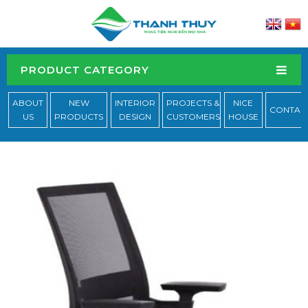
PRODUCT CATEGORY
ABOUT
NEW
INTERIOR
PROJECTS &
NICE
CONTAC
US
PRODUCTS
DESIGN
CUSTOMERS
HOUSE