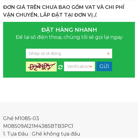
ĐƠN GIÁ TRÊN CHƯA BAO GỒM VAT VÀ CHI PHÍ
VẬN CHUYỂN, LẮP ĐẶT TẠI ĐƠN VỊ./.
ĐẶT HÀNG NHANH
Để lại số điện thoại, chúng tôi sẽ gọi lại ngay
Ghế M1085-03
M08509A121M4385BTB3PC1
1. Tựa Đầu : Ghế không tựa đầu