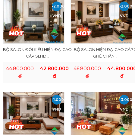
-2.000.000
-2.000.
VND
VND
BỘ SALON ĐỐI KIỂU HIỆN ĐẠI CAO
BỘ SALON HIỆN ĐẠI CAO CẤP 
CẤP SLHD...
GHẾ CHÂN...
44.800.000
42.800.000
46.800.000
44.800.00
đ
đ
đ
đ
-1.000.000
-3.000.
VND
VND