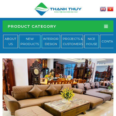
PRODUCT CATEGORY
ABOUT
NEW
INTERIOR
PROJECTS &
NICE
CONTAC
US
PRODUCTS
DESIGN
CUSTOMERS
HOUSE