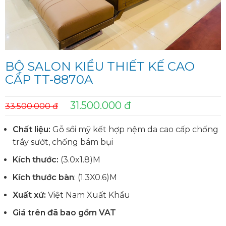
BỘ SALON KIỂU THIẾT KẾ CAO
CẤP TT-8870A
31.500.000 đ
33.500.000 đ
Chất liệu:
Gỗ sồi mỹ kết hợp nệm da cao cấp chống
trầy sướt, chống bám bụi
Kích thước:
(3.0x1.8)M
Kích thước bàn
: (1.3X0.6)M
Xuất xứ:
Việt Nam Xuất Khẩu
Giá trên đã bao gồm VAT