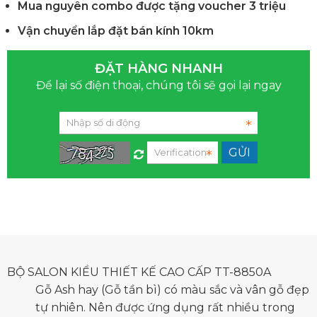
Mua nguyên combo được tặng voucher 3 triệu
Vận chuyển lắp đặt bán kính 10km
ĐẶT HÀNG NHANH
Để lại số điện thoại, chúng tôi sẽ gọi lại ngay
BỘ SALON KIỂU THIẾT KẾ CAO CẤP TT-8850A
Gỗ Ash hay (Gỗ tần bì) có màu sắc và vân gỗ đẹp
tự nhiên. Nên được ứng dụng rất nhiều trong