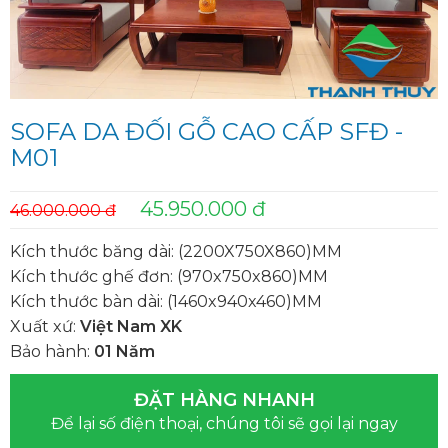
SOFA DA ĐỐI GỖ CAO CẤP SFĐ -
M01
45.950.000 đ
46.000.000 đ
Kích thước băng dài: (2200X750X860)MM
Kích thước ghế đơn: (970x750x860)MM
Kích thước bàn dài: (1460x940x460)MM
Xuất xứ:
Việt Nam XK
Bảo hành:
01 Năm
ĐẶT HÀNG NHANH
Để lại số điện thoại, chúng tôi sẽ gọi lại ngay