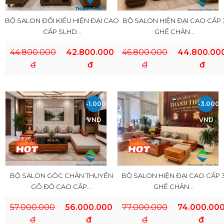
BỘ SALON ĐỐI KIỂU HIỆN ĐẠI CAO
BỘ SALON HIỆN ĐẠI CAO CẤP 
CẤP SLHD...
GHẾ CHÂN...
44.800.000
42.800.000
46.800.000
44.800.00
đ
đ
đ
đ
-1.000.000
-3.000.
VND
VND
BỘ SALON GÓC CHÂN THUYỀN
BỘ SALON HIỆN ĐẠI CAO CẤP 
GÕ ĐỎ CAO CẤP...
GHẾ CHÂN...
57.000.000
56.000.000
77.000.000
74.000.00
đ
đ
đ
đ