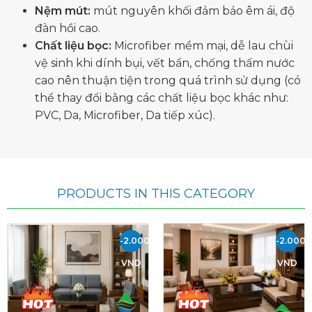
Nệm mút:
mút nguyên khối đảm bảo êm ái, độ
đàn hồi cao.
Chất liệu bọc:
Microfiber mềm mại, dễ lau chùi
vệ sinh khi dính bụi, vết bẩn, chống thấm nước
cao nên thuận tiện trong quá trình sử dụng (có
thể thay đổi bằng các chất liệu bọc khác như:
PVC, Da, Microfiber, Da tiếp xúc).
PRODUCTS IN THIS CATEGORY
-2.000.000
-2.000.
VND
VND