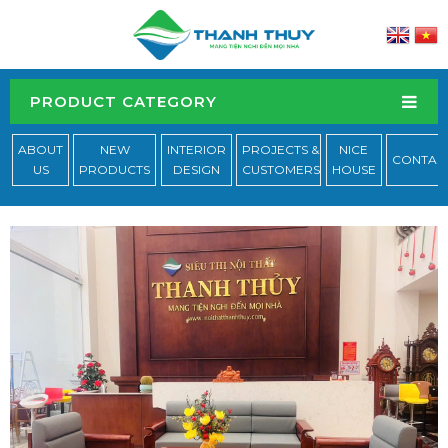
PRODUCT CATEGORY
ABOUT
NEW
INTERIOR
PROJECTS &
NICE
CONTAC
US
PRODUCTS
DESIGN
CUSTOMERS
HOUSE