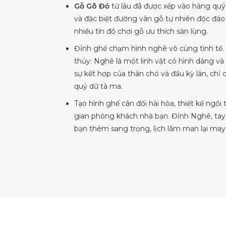
Gỗ Gõ Đỏ
từ lâu đã được xếp vào hàng quý 
và đặc biệt đường vân gỗ tự nhiên độc đá
nhiều tín đồ chơi gỗ ưu thích săn lùng.
Đỉnh ghế chạm hình nghê vô cùng tinh tế. 
thủy: Nghê là một linh vật có hình dáng và 
sự kết hợp của thân chó và đầu kỳ lân, ch
quỷ dữ tà ma.
Tạo hình ghế cân đối hài hòa, thiết kế ngồ
gian phòng khách nhà bạn. Đỉnh Nghê, tay
bạn thêm sang trọng, lịch lãm man lại may