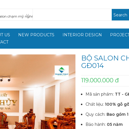
Search
T US
NEW PRODUCTS
INTERIOR DESIGN
PROJECT
ACT
BỘ SALON CH
GĐ014
119.000.000 đ
Mã sản phẩm:
TT - 
Chất liệu:
100% gỗ gõ
Quy cách:
Bao gồm 1 
Bảo hành:
05 năm