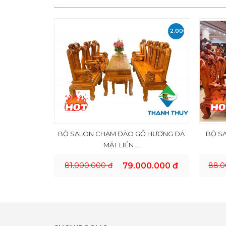
-2.000.000
VND
BỘ SALON CHẠM ĐÀO GỖ HƯƠNG ĐÁ
BỘ S
MẶT LIỀN ...
81.000.000 đ
79.000.000 đ
88.0