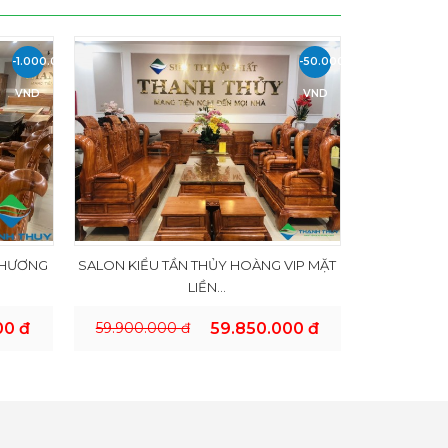
-1.000.000
-50.000
VND
VND
 HƯƠNG
SALON KIỂU TẦN THỦY HOÀNG VIP MẶT
LIỀN...
00 đ
59.900.000 đ
59.850.000 đ