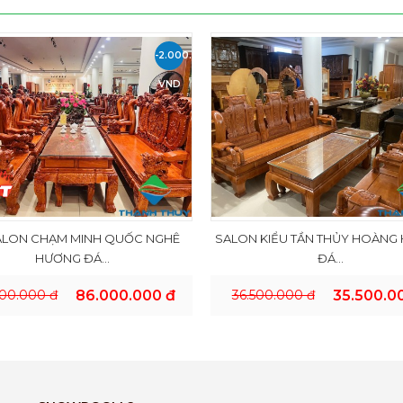
-2.000.000
VND
ALON CHẠM MINH QUỐC NGHÊ
SALON KIỂU TẦN THỦY HOÀNG
HƯƠNG ĐÁ...
ĐÁ...
00.000 đ
86.000.000 đ
36.500.000 đ
35.500.0