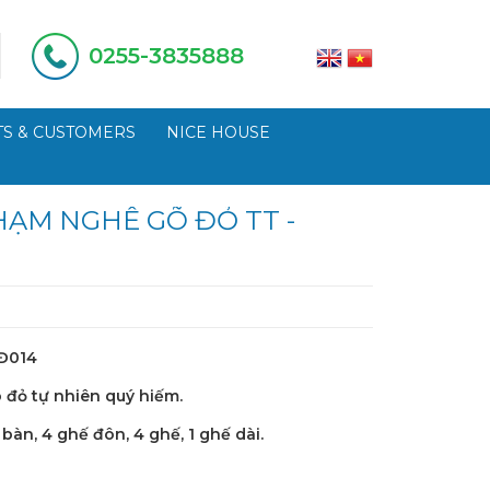
0255-3835888
S & CUSTOMERS
NICE HOUSE
ẠM NGHÊ GÕ ĐỎ TT -
GĐ014
 đỏ tự nhiên quý hiếm.
bàn, 4 ghế đôn, 4 ghế, 1 ghế dài.