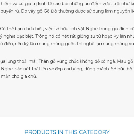
hiếm và có giá trị kinh tế cao bởi những ưu điểm vượt trội như 
o quyến rũ. Do vậy gỗ Gõ Đỏ thường được sử dụng làm nguyên li
Có thể bạn chưa biết, việc sở hữu linh vật Nghê trong gia đình 
ý nghĩa đặc biệt. Trông nó có nét rất giống sư tử hoặc Kỳ lân nh
ỉ có điều, nếu kỳ lân mang móng guốc thì nghê lại mang móng vu
i tựa lưng thoải mái. Thân gỗ vững chắc không dễ xô ngã. Màu gỗ
 Nghê sắc nét toát lên vẻ đẹp oai hùng, dũng mãnh. Sở hữu b
 mắn cho gia chủ.
PRODUCTS IN THIS CATEGORY