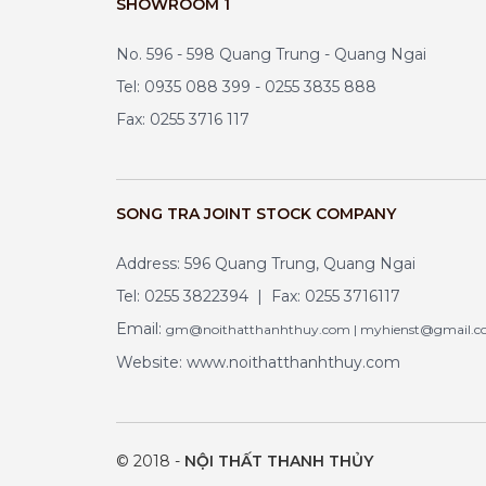
SHOWROOM 1
No. 596 - 598 Quang Trung - Quang Ngai
Tel: 0935 088 399 - 0255 3835 888
Fax: 0255 3716 117
SONG TRA JOINT STOCK COMPANY
Address: 596 Quang Trung, Quang Ngai
Tel: 0255 3822394 | Fax: 0255 3716117
Email:
gm@noithatthanhthuy.com | myhienst@gmail.
Website: www.noithatthanhthuy.com
© 2018 -
NỘI THẤT THANH THỦY