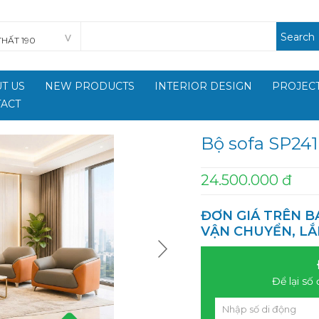
Search
T US
NEW PRODUCTS
INTERIOR DESIGN
PROJECT
ACT
Bộ sofa SP241
24.500.000 đ
ĐƠN GIÁ TRÊN B
VẬN CHUYỂN, LẮ
Để lại số 