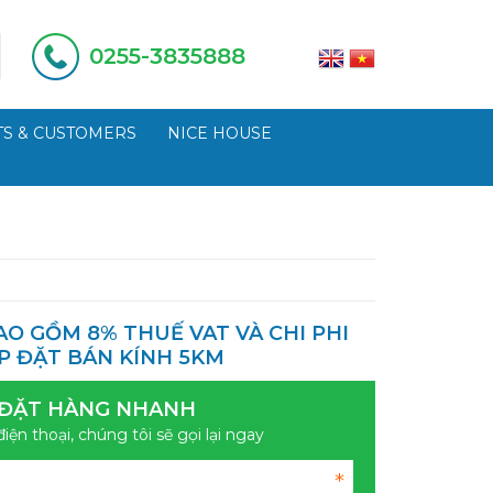
0255-3835888
S & CUSTOMERS
NICE HOUSE
AO GỒM 8% THUẾ VAT VÀ CHI PHI
P ĐẶT BÁN KÍNH 5KM
ĐẶT HÀNG NHANH
điện thoại, chúng tôi sẽ gọi lại ngay