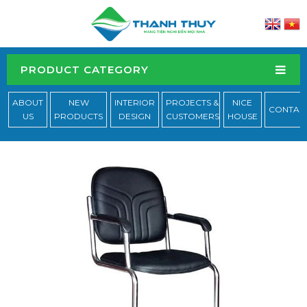
PRODUCT CATEGORY
ABOUT
NEW
INTERIOR
PROJECTS &
NICE
CONTAC
US
PRODUCTS
DESIGN
CUSTOMERS
HOUSE