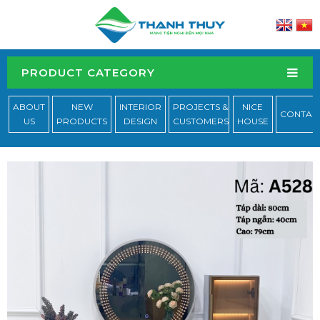
PRODUCT CATEGORY
ABOUT
NEW
INTERIOR
PROJECTS &
NICE
CONTAC
US
PRODUCTS
DESIGN
CUSTOMERS
HOUSE