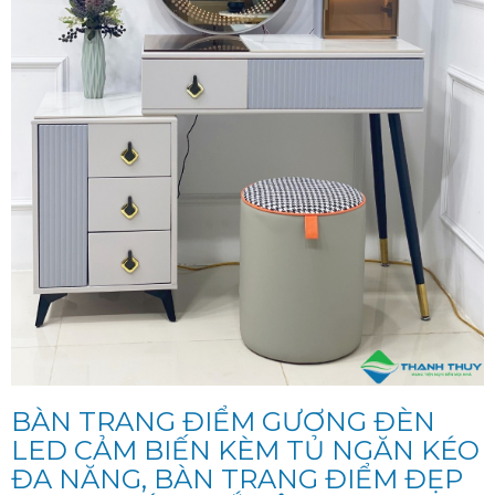
BÀN TRANG ĐIỂM GƯƠNG ĐÈN
LED CẢM BIẾN KÈM TỦ NGĂN KÉO
ĐA NĂNG, BÀN TRANG ĐIỂM ĐẸP