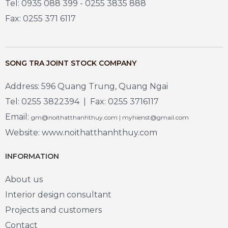
Tel: 0935 088 399 - 0255 3835 888
Fax: 0255 371 6117
SONG TRA JOINT STOCK COMPANY
Address: 596 Quang Trung, Quang Ngai
Tel: 0255 3822394 | Fax: 0255 3716117
Email:
gm@noithatthanhthuy.com | myhienst@gmail.com
Website: www.noithatthanhthuy.com
INFORMATION
About us
Interior design consultant
Projects and customers
Contact